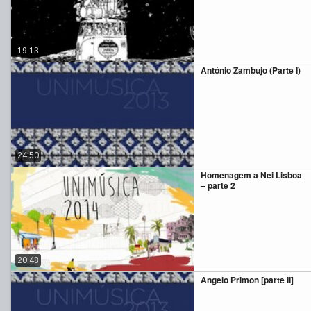
19:13
António Zambujo (Parte I)
24:50
Homenagem a Nei Lisboa
– parte 2
20:48
Ângelo Primon [parte II]