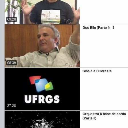
09:28
Duo Ello (Parte I) - 3
08:39
Siba e a Fuloresta
27:28
Orquestra à base de corda
(Parte II)