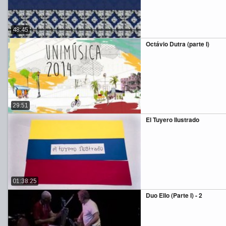
48:45
Octávio Dutra (parte I)
29:51
El Tuyero Ilustrado
01:38:25
Duo Ello (Parte I) - 2