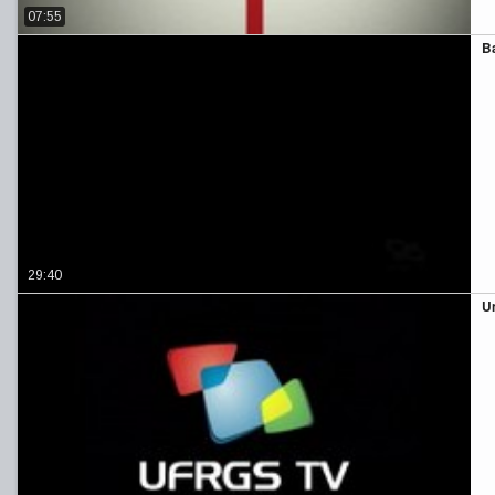
07:55
B
29:40
U