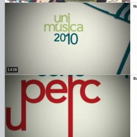
Na
14:08
Ba