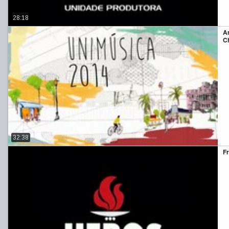
28:18
A
Ch
32:38
Fr