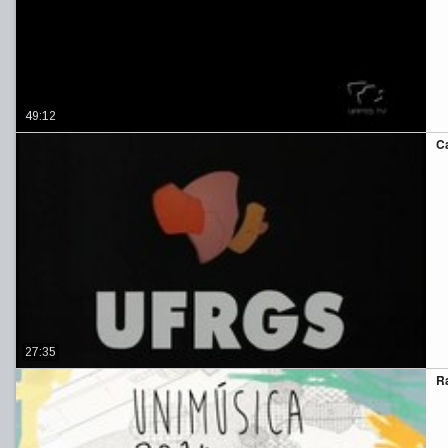
49:12
C
27:35
Ra