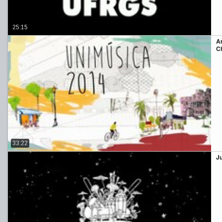
25:15
A
Ch
33:22
Ju