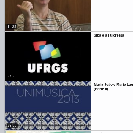
11:35
Siba e a Fuloresta
27:28
Maria João e Mário La
(Parte II)
28:55