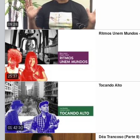
09:28
Ritmos Unem Mundos -
25:37
Tocando Alto
01:42:30
Déa Trancoso (Parte II) 