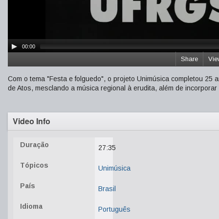
00:00
Share
Vie
Com o tema "Festa e folguedo", o projeto Unimúsica completou 25 
de Atos, mesclando a música regional à erudita, além de incorporar
Video Info
Duração
27:35
Tópicos
Unimúsica
País
Brasil
Idioma
Português