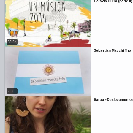
Octávio Dutra (parte II)
23:24
Sebastián Macchi Trío
26:33
Sarau #Deslocamento