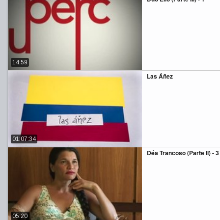
14:59
Las Áñez
01:07:34
Déa Trancoso (Parte II) - 3
05:20