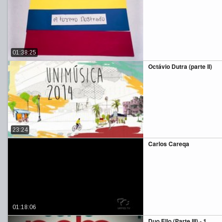
01:38:25
Octávio Dutra (parte II)
23:24
Carlos Careqa
01:18:06
Duo Ello (Parte III) - 1