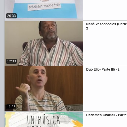
26:33
Naná Vasconcelos (Parte I
2
12:33
Duo Ello (Parte III) - 2
11:35
Radamés Gnattali - Parte 