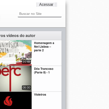
Acessar
ros vídeos do autor
Homenagem a
Nei Lisboa –
parte 2
20:48
Déa Trancoso
(Parte II) - 1
06:00
Violeiros