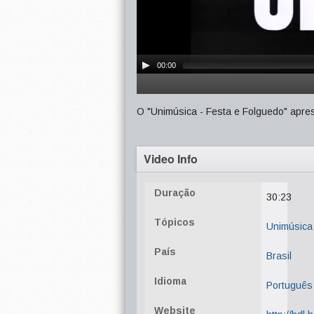
00:00
O "Unimúsica - Festa e Folguedo" apre
Video Info
Duração
30:23
Tópicos
Unimúsica
País
Brasil
Idioma
Português
Website