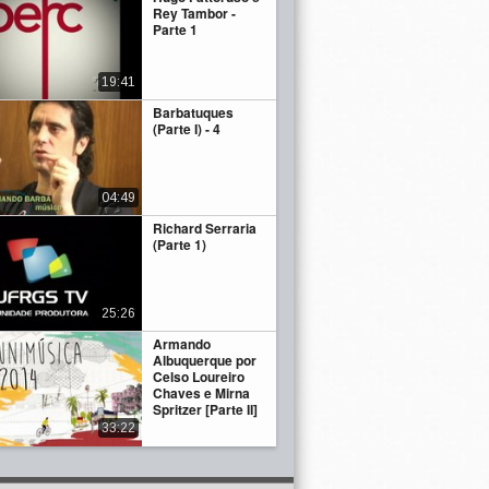
Rey Tambor -
Parte 1
19:41
Barbatuques
(Parte I) - 4
04:49
Richard Serraria
(Parte 1)
25:26
Armando
Albuquerque por
Celso Loureiro
Chaves e Mirna
Spritzer [Parte II]
33:22