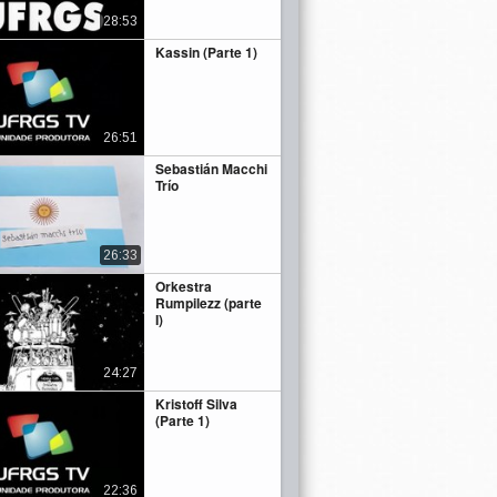
28:53
Kassin (Parte 1)
26:51
Sebastián Macchi
Trío
26:33
Orkestra
Rumpilezz (parte
I)
24:27
Kristoff Silva
(Parte 1)
22:36