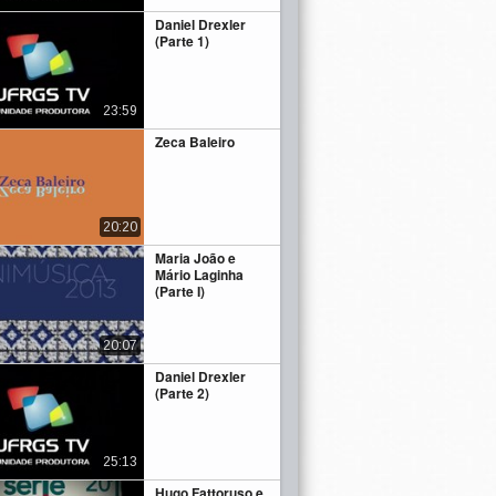
Daniel Drexler
(Parte 1)
23:59
Zeca Baleiro
20:20
Maria João e
Mário Laginha
(Parte I)
20:07
Daniel Drexler
(Parte 2)
25:13
Hugo Fattoruso e