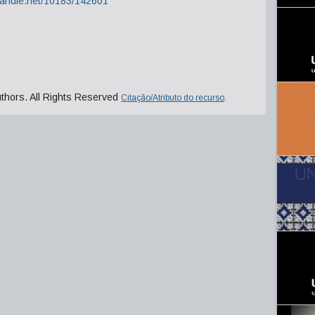
.handle.net/10183/142601
uthors. All Rights Reserved
Citação/Atributo do recurso
.