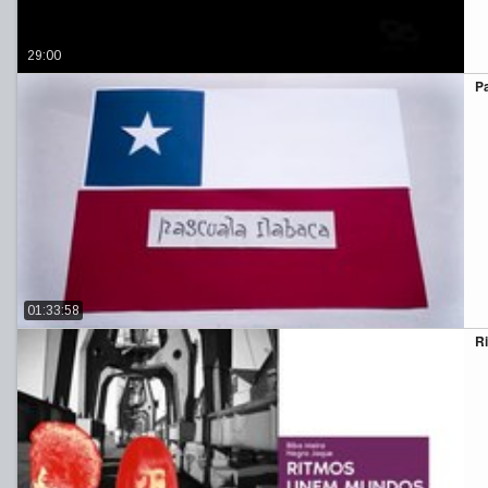
29:00
P
01:33:58
R