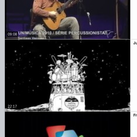
09:08
J
22:17
Fr