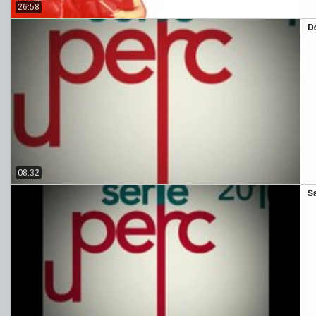
26:58
Dé
08:32
Sa