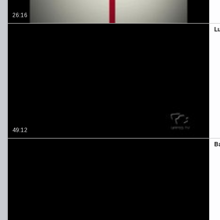
26:16
L
49:12
B