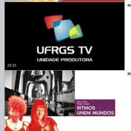
Ri
28:35
R