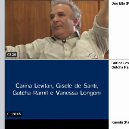
Duo Ello (P
08:39
Carina Lev
Gutcha Ra
01:28:05
Kassin (Pa