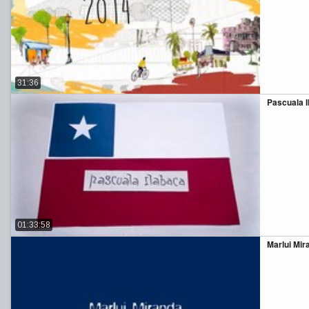
31:36
Pascuala I
01:33:58
Marlui Mir