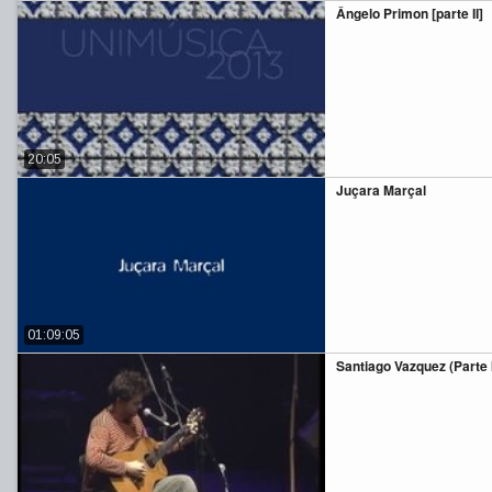
Ângelo Primon [parte II]
20:05
Juçara Marçal
01:09:05
Santiago Vazquez (Parte I