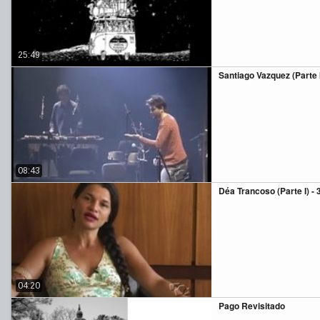
25:49
Santiago Vazquez (Parte I
08:43
Déa Trancoso (Parte I) - 
04:20
Pago Revisitado