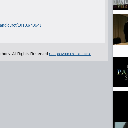
.handle.net/10183/40641
uthors. All Rights Reserved
Citação/Atributo do recurso
.