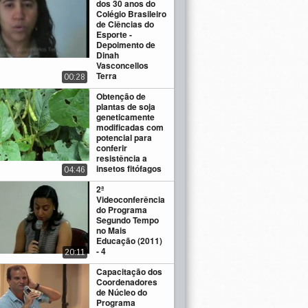
dos 30 anos do
Colégio Brasileiro
de Ciências do
Esporte -
Depoimento de
Dinah
Vasconcellos
Terra
00:28
Obtenção de
plantas de soja
geneticamente
modificadas com
potencial para
conferir
resistência a
insetos fitófagos
04:46
2ª
Videoconferência
do Programa
Segundo Tempo
no Mais
Educação (2011)
- 4
20:11
Capacitação dos
Coordenadores
de Núcleo do
Programa