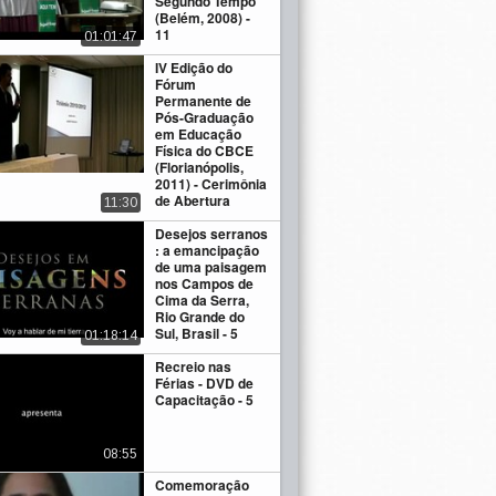
Segundo Tempo
(Belém, 2008) -
11
01:01:47
IV Edição do
Fórum
Permanente de
Pós-Graduação
em Educação
Física do CBCE
(Florianópolis,
2011) - Cerimônia
de Abertura
11:30
Desejos serranos
: a emancipação
de uma paisagem
nos Campos de
Cima da Serra,
Rio Grande do
Sul, Brasil - 5
01:18:14
Recreio nas
Férias - DVD de
Capacitação - 5
08:55
Comemoração