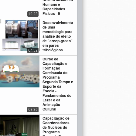
Humano e
Capacidades
Físicas - 5
19:28
Desenvolvimento
de uma
metodologia para
análise do efeito
de "creep-groan"
em pares
tribológicos
04:59
Curso de
Capacitação e
Formação
Continuada do
Programa
Segundo Tempo e
Esporte da
Escola -
Fundamentos do
Lazer e da
Animação
Cultural
08:36
Capacitação de
Coordenadores
de Núcleos do
Programa