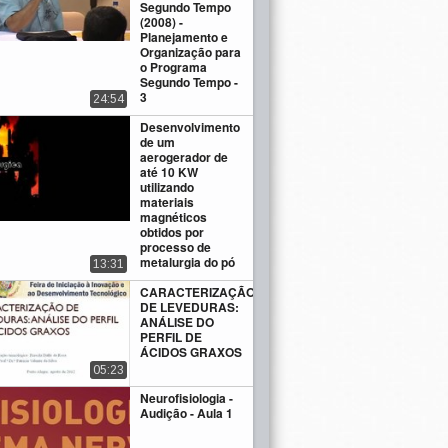
Segundo Tempo
(2008) -
Planejamento e
Organização para
o Programa
Segundo Tempo -
3
24:54
Desenvolvimento
de um
aerogerador de
até 10 KW
utilizando
materiais
magnéticos
obtidos por
processo de
metalurgia do pó
13:31
CARACTERIZAÇÃO
DE LEVEDURAS:
ANÁLISE DO
PERFIL DE
ÁCIDOS GRAXOS
05:23
Neurofisiologia -
Audição - Aula 1