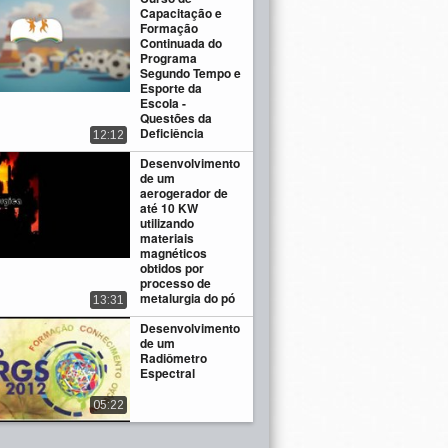
Capacitação e
Formação
Continuada do
Programa
Segundo Tempo e
Esporte da
Escola -
Questões da
Deficiência
12:12
Desenvolvimento
de um
aerogerador de
até 10 KW
utilizando
materiais
magnéticos
obtidos por
processo de
metalurgia do pó
13:31
Desenvolvimento
de um
Radiômetro
Espectral
05:22