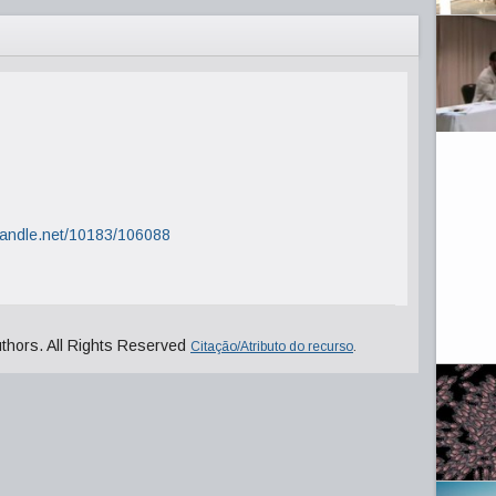
.handle.net/10183/106088
uthors. All Rights Reserved
Citação/Atributo do recurso
.