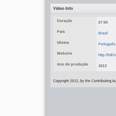
Video Info
Duração
07:00
País
Brazil
Idioma
Português
Website
http://hdl
Ano de produção
2013
Copyright 2012, by the Contributing A