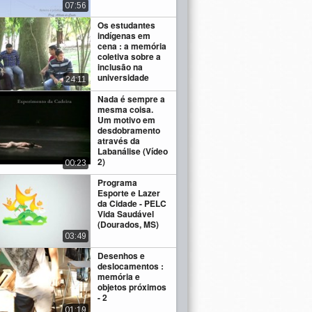
07:56
Os estudantes
indígenas em
cena : a memória
coletiva sobre a
inclusão na
universidade
24:11
Nada é sempre a
mesma coisa.
Um motivo em
desdobramento
através da
Labanálise (Vídeo
2)
00:23
Programa
Esporte e Lazer
da Cidade - PELC
Vida Saudável
(Dourados, MS)
03:49
Desenhos e
deslocamentos :
memória e
objetos próximos
- 2
01:19