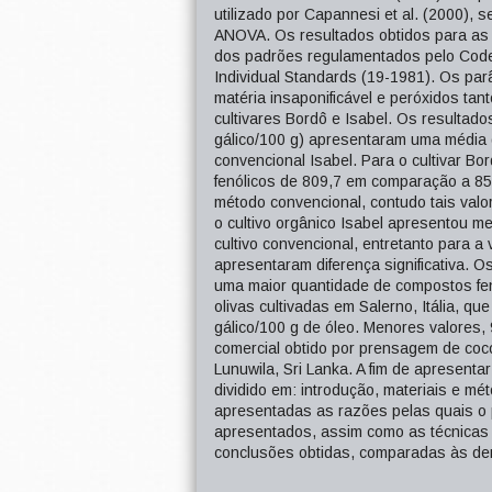
utilizado por Capannesi et al. (2000), 
ANOVA. Os resultados obtidos para as 
dos padrões regulamentados pelo Codex
Individual Standards (19-1981). Os par
matéria insaponificável e peróxidos ta
cultivares Bordô e Isabel. Os resultado
gálico/100 g) apresentaram uma média d
convencional Isabel. Para o cultivar B
fenólicos de 809,7 em comparação a 853
método convencional, contudo tais valor
o cultivo orgânico Isabel apresentou m
cultivo convencional, entretanto para a
apresentaram diferença significativa. 
uma maior quantidade de compostos fen
olivas cultivadas em Salerno, Itália, 
gálico/100 g de óleo. Menores valores
comercial obtido por prensagem de coco
Lunuwila, Sri Lanka. A fim de apresenta
dividido em: introdução, materiais e mé
apresentadas as razões pelas quais o p
apresentados, assim como as técnicas n
conclusões obtidas, comparadas às dem