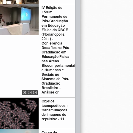
IV Edição do
Fórum
Permanente de
Pós-Graduação
em Educação
Física do CBCE
(Florianópolis,
2011) -
Conferência
Desafios na Pós-
Graduação em
Educação Física
nas Áreas
Biocomportamentais
e Humanas e
Sociais no
Sistema de Pós-
Graduação
Brasileiro –
Análise cr
01:24:14
Objetos
tecnopoéticos :
transmutações
de imagens do
repulsivo - 11
Curso de