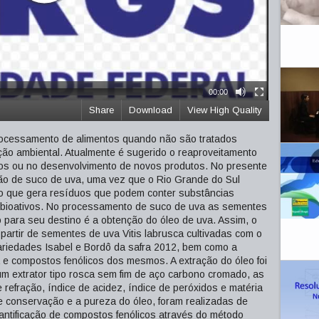
00:00
Share
Download
View High Quality
processamento de alimentos quando não são tratados
ição ambiental. Atualmente é sugerido o reaproveitamento
os ou no desenvolvimento de novos produtos. No presente
ução de suco de uva, uma vez que o Rio Grande do Sul
 o que gera resíduos que podem conter substâncias
bioativos. No processamento de suco de uva as sementes
o para seu destino é a obtenção do óleo de uva. Assim, o
 a partir de sementes de uva Vitis labrusca cultivadas com o
ariedades Isabel e Bordô da safra 2012, bem como a
 e compostos fenólicos dos mesmos. A extração do óleo foi
o um extrator tipo rosca sem fim de aço carbono cromado, as
 refração, índice de acidez, índice de peróxidos e matéria
de conservação e a pureza do óleo, foram realizadas de
uantificação de compostos fenólicos através do método