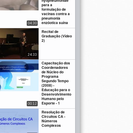
hyopneumoniae
para a
formulação de
vacinas contra a
pneumonia
enzóotica suína
04:30
Recital de
Graduação (Vídeo
2)
24:33
Capacitação dos
Coordenadores
de Núcleo do
Programa
Segundo Tempo
(2008) -
Educação para o
Desenvolvimento
Humano pelo
Esporte - 1
00:12
Resolução de
Circuitos CA -
Números
Complexos