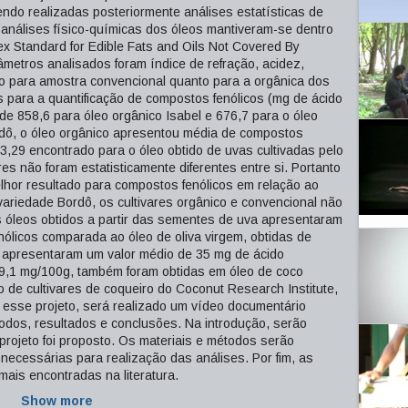
sendo realizadas posteriormente análises estatísticas de
análises físico-químicas dos óleos mantiveram-se dentro
 Standard for Edible Fats and Oils Not Covered By
âmetros analisados foram índice de refração, acidez,
nto para amostra convencional quanto para a orgânica dos
s para a quantificação de compostos fenólicos (mg de ácido
e 858,6 para óleo orgânico Isabel e 676,7 para o óleo
ordô, o óleo orgânico apresentou média de compostos
,29 encontrado para o óleo obtido de uvas cultivadas pelo
es não foram estatisticamente diferentes entre si. Portanto
elhor resultado para compostos fenólicos em relação ao
 variedade Bordô, os cultivares orgânico e convencional não
Os óleos obtidos a partir das sementes de uva apresentaram
ólicos comparada ao óleo de oliva virgem, obtidas de
que apresentaram um valor médio de 35 mg de ácido
, 9,1 mg/100g, também foram obtidas em óleo de coco
 de cultivares de coqueiro do Coconut Research Institute,
r esse projeto, será realizado um vídeo documentário
todos, resultados e conclusões. Na introdução, serão
rojeto foi proposto. Os materiais e métodos serão
ecessárias para realização das análises. Por fim, as
ais encontradas na literatura.
Show more