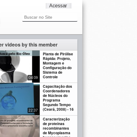
Acessar
er videos by this member
Planta de Pirólise
Rápida: Projeto,
Montagem e
Configuração do
Sistema de
Controle
04:09
Capacitação dos
Coordenadores
de Núcleos do
Programa
Segundo Tempo
(Ceará, 2008) - 16
22:37
Caracterização
de proteínas
recombinantes
de Mycoplasma