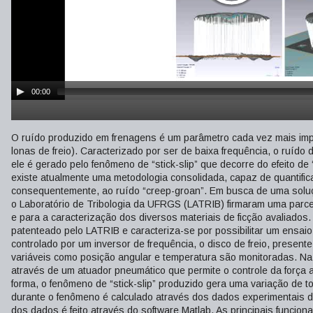
00:00
O ruído produzido em frenagens é um parâmetro cada vez mais import
lonas de freio). Caracterizado por ser de baixa frequência, o ruído 
ele é gerado pelo fenômeno de “stick-slip” que decorre do efeito de 
existe atualmente uma metodologia consolidada, capaz de quantificar 
consequentemente, ao ruído “creep-groan”. Em busca de uma soluçã
o Laboratório de Tribologia da UFRGS (LATRIB) firmaram uma parcer
e para a caracterização dos diversos materiais de ficção avaliados.
patenteado pelo LATRIB e caracteriza-se por possibilitar um ensa
controlado por um inversor de frequência, o disco de freio, present
variáveis como posição angular e temperatura são monitoradas. Na a
através de um atuador pneumático que permite o controle da força 
forma, o fenômeno de “stick-slip” produzido gera uma variação de t
durante o fenômeno é calculado através dos dados experimentais 
dos dados é feito através do software Matlab. As principais funcion