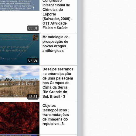
Congresso
Internacional de
Ciências do
Esporte
(Salvador, 2009) -
GTT Atividade
Física e Saúde
03:01
Metodologia de
prospecção de
novas drogas
antifúngicas
07:09
Desejos serranos
: a emancipação
de uma paisagem
nos Campos de
Cima da Serra,
Rio Grande do
Sul, Brasil - 3
15:51
Objetos
tecnopoéticos :
transmutações
de imagens do
repulsivo - 8