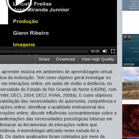
00:00
Share
Download
View High Quality
 aprender música em ambientes de aprendizagem virtual
tiva da motivação. Tem como objetivo geral investigar os
em interações online, em aulas de violão a distância, no
iversidade do Estado do Rio Grande do Norte (UERN), com
RYAN; DECI, 2004; DECI; RYAN, 2008a). E como objetivos
 satisfação das necessidades de autonomia, competência e
ções online; identificar a qualidade motivacional dos
rações online; discutir influências socioambientais sobre a
 manifestações das necessidades psicológicas básicas em
destacar as ferramentas de interações online que
stância. A metodologia utilizada neste estudo foi a
4). Os dados analisados foram coletados por meio de