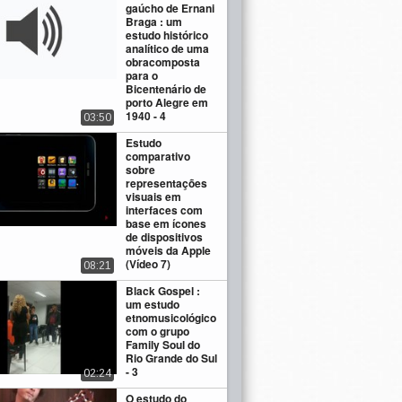
gaúcho de Ernani
Braga : um
estudo histórico
analítico de uma
obracomposta
para o
Bicentenário de
porto Alegre em
1940 - 4
03:50
Estudo
comparativo
sobre
representações
visuais em
interfaces com
base em ícones
de dispositivos
móveis da Apple
(Vídeo 7)
08:21
Black Gospel :
um estudo
etnomusicológico
com o grupo
Family Soul do
Rio Grande do Sul
- 3
02:24
O estudo do