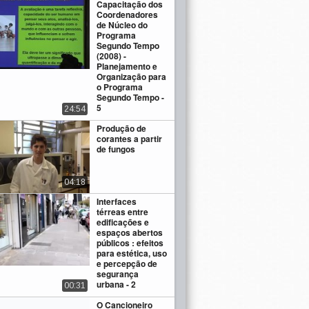
Capacitação dos
Coordenadores
de Núcleo do
Programa
Segundo Tempo
(2008) -
Planejamento e
Organização para
o Programa
Segundo Tempo -
5
24:54
Produção de
corantes a partir
de fungos
04:18
Interfaces
térreas entre
edificações e
espaços abertos
públicos : efeitos
para estética, uso
e percepção de
segurança
urbana - 2
00:31
O Cancioneiro