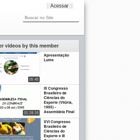
Acessar
er videos by this member
Apresentação
Lume
05:45
IX Congresso
Brasileiro de
Ciências do
Esporte (Vitória,
1995) -
Assembleia Final
01:28:26
XVI Congresso
Brasileiro de
Ciências do
Esporte e III