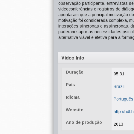
observação participante, entrevistas s
videoconferências e registros de diálo
apontaram que a principal motivação do
motivação foi considerada complexa, mu
interações síncronas e assíncronas, d
puderam suprir as necessidades psicol
alternativa viável e efetiva para a for
Video Info
Duração
05:31
País
Brazil
Idioma
Português
Website
http://hdl
Ano de produção
2013