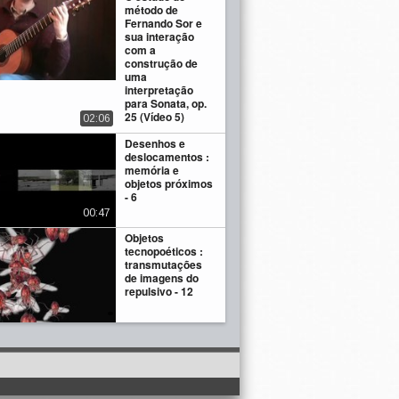
método de
Fernando Sor e
sua interação
com a
construção de
uma
interpretação
para Sonata, op.
25 (Vídeo 5)
02:06
Desenhos e
deslocamentos :
memória e
objetos próximos
- 6
00:47
Objetos
tecnopoéticos :
transmutações
de imagens do
repulsivo - 12