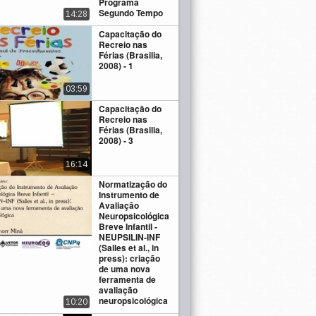
Programa
Segundo Tempo
14:28
Capacitação do
Recreio nas
Férias (Brasilia,
2008) - 1
03:59
Capacitação do
Recreio nas
Férias (Brasilia,
2008) - 3
16:14
Normatização do
Instrumento de
Avaliação
Neuropsicológica
Breve Infantil -
NEUPSILIN-INF
(Salles et al., in
press): criação
de uma nova
ferramenta de
avaliação
neuropsicológica
10:20