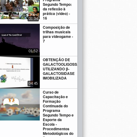
Segundo Tempo:
da reflexão à
prática (video) -
16
03:04
Composição de
trilhas musicais
para videogame -
7
01:52
OBTENÇÃO DE
GALACTOOLIGOSSACARÍDEOS
UTILIZANDO β-
GALACTOSIDASE
IMOBILIZADA
04:45
Curso de
Capacitação e
Formação
Continuada do
Programa
Segundo Tempo e
Esporte da
Escola -
Procedimentos
Metodológicos do