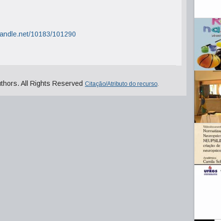
.handle.net/10183/101290
uthors. All Rights Reserved
Citação/Atributo do recurso
.