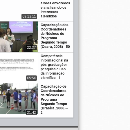
atores envolvidos
e analisando os
interesses
atendidos
03:12:11
Capacitação dos
Coordenadores
de Núcleos do
Programa
Segundo Tempo
(Ceará, 2008) - 50
22:37
Competência
informacional na
pós-graduação:
pesquisa e uso
da informação
científica - 1
05:50
Capacitação de
Coordenadores
de Núcleos do
Programa
Segundo Tempo
(Brasília, 2008) -
2
21:42