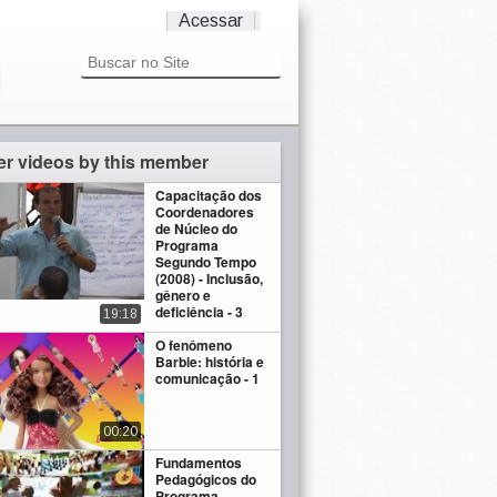
Acessar
er videos by this member
Capacitação dos
Coordenadores
de Núcleo do
Programa
Segundo Tempo
(2008) - Inclusão,
gênero e
deficiência - 3
19:18
O fenômeno
Barbie: história e
comunicação - 1
00:20
Fundamentos
Pedagógicos do
Programa