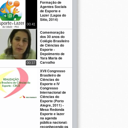
Formação de
Agentes Sociais
de Esporte e
Lazer (Lagoa do
Sítio, 2014)
00:41
Comemoração
dos 30 anos do
Colégio Brasileiro
de Ciências do
Esporte -
Depoimento de
Yara Maria de
Carvalho
00:37
XVII Congresso
Brasileiro de
Ciências do
Esporte e IV
Congresso
Internacional de
Ciências do
Esporte (Porto
Alegre, 2011) -
Mesa Redonda
Esporte e lazer
na agenda
pública nacional:
reconhecendo os