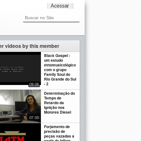
Acessar
er videos by this member
Black Gospel :
um estudo
etnomusicológico
com o grupo
Family Soul do
Rio Grande do Sul
- 2
09:06
Determinação do
Tempo de
Retardo da
Ignição nos
Motores Diesel
07:00
Forjamento de
precisão de
peças vazadas a
partir de billets