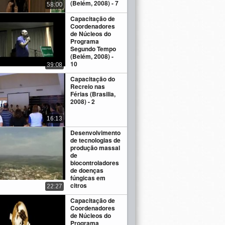
(Belém, 2008) - 7
58:00
Capacitação de
Coordenadores
de Núcleos do
Programa
Segundo Tempo
(Belém, 2008) -
10
39:08
Capacitação do
Recreio nas
Férias (Brasilia,
2008) - 2
16:13
Desenvolvimento
de tecnologias de
produção massal
de
biocontroladores
de doenças
fúngicas em
citros
22:27
Capacitação de
Coordenadores
de Núcleos do
Programa