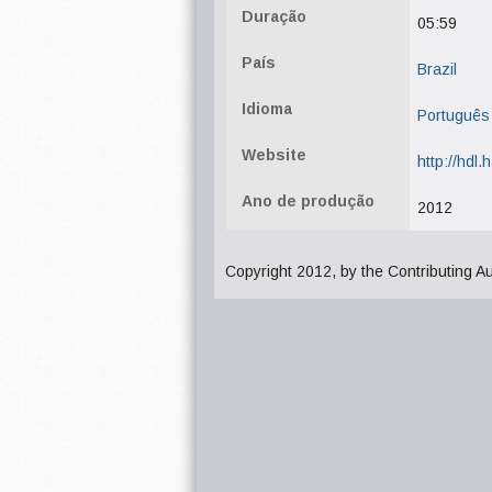
Duração
05:59
País
Brazil
Idioma
Português
Website
http://hdl
Ano de produção
2012
Copyright 2012, by the Contributing A