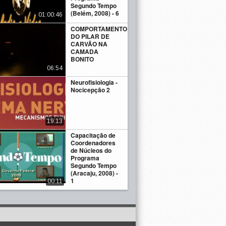
Segundo Tempo
(Belém, 2008) - 6
01:00:46
COMPORTAMENTO
DO PILAR DE
CARVÃO NA
CAMADA
BONITO
06:54
Neurofisiologia -
Nocicepção 2
19:13
Capacitação de
Coordenadores
de Núcleos do
Programa
Segundo Tempo
(Aracaju, 2008) -
1
00:11