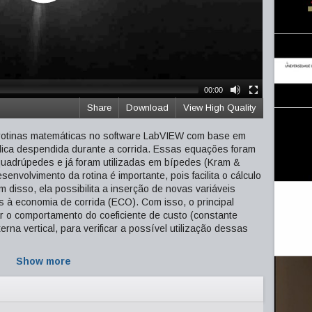
00:00
Share
Download
View High Quality
e rotinas matemáticas no software LabVIEW com base em
lica despendida durante a corrida. Essas equações foram
quadrúpedes e já foram utilizadas em bípedes (Kram &
senvolvimento da rotina é importante, pois facilita o cálculo
m disso, ela possibilita a inserção de novas variáveis
s à economia de corrida (ECO). Com isso, o principal
car o comportamento do coeficiente de custo (constante
rna vertical, para verificar a possível utilização dessas
Show more