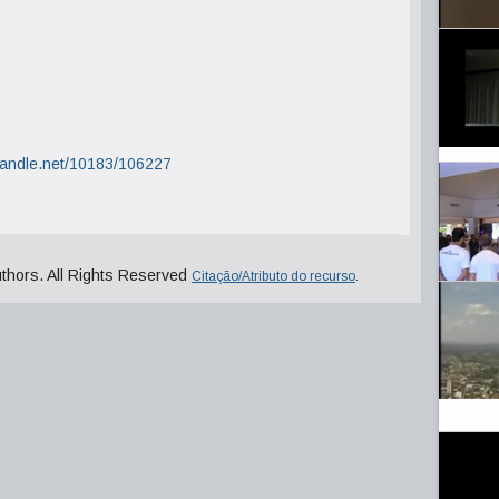
.handle.net/10183/106227
uthors. All Rights Reserved
Citação/Atributo do recurso
.