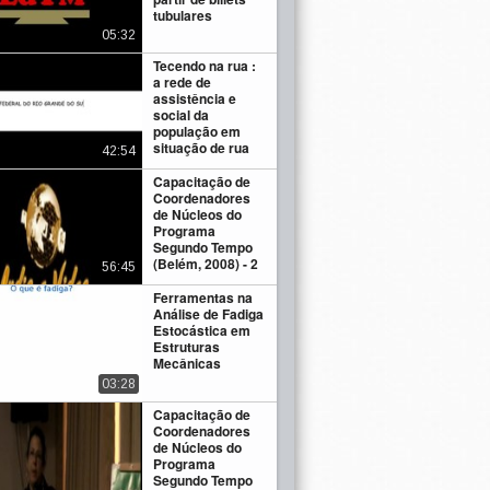
tubulares
05:32
Tecendo na rua :
a rede de
assistência e
social da
população em
situação de rua
42:54
Capacitação de
Coordenadores
de Núcleos do
Programa
Segundo Tempo
(Belém, 2008) - 2
56:45
Ferramentas na
Análise de Fadiga
Estocástica em
Estruturas
Mecânicas
03:28
Capacitação de
Coordenadores
de Núcleos do
Programa
Segundo Tempo