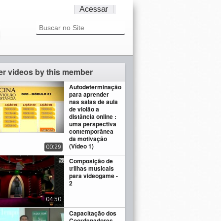
Acessar
er videos by this member
Autodeterminação
para aprender
nas salas de aula
de violão a
distância online :
uma perspectiva
contemporânea
da motivação
(Vídeo 1)
00:29
Composição de
trilhas musicais
para videogame -
2
04:50
Capacitação dos
Coordenadores