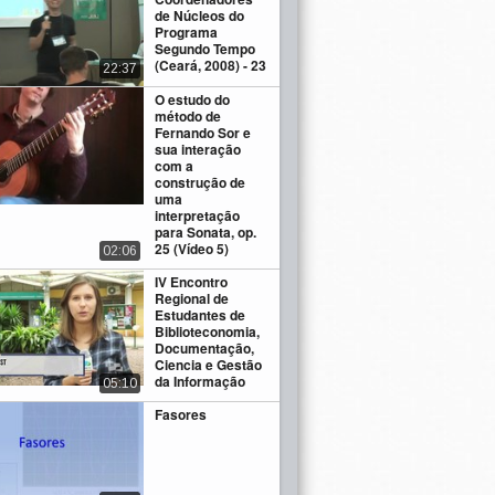
de Núcleos do
Programa
Segundo Tempo
(Ceará, 2008) - 23
22:37
O estudo do
método de
Fernando Sor e
sua interação
com a
construção de
uma
interpretação
para Sonata, op.
25 (Vídeo 5)
02:06
IV Encontro
Regional de
Estudantes de
Biblioteconomia,
Documentação,
Ciencia e Gestão
da Informação
05:10
Fasores