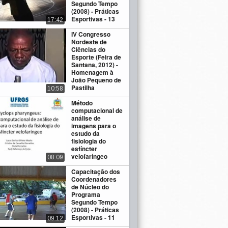
Segundo Tempo
(2008) - Práticas
Esportivas - 13
17:42
IV Congresso
Nordeste de
Ciências do
Esporte (Feira de
Santana, 2012) -
Homenagem à
João Pequeno de
Pastilha
10:58
Método
computacional de
análise de
imagens para o
estudo da
fisiologia do
esfíncter
velofaríngeo
08:09
Capacitação dos
Coordenadores
de Núcleo do
Programa
Segundo Tempo
(2008) - Práticas
Esportivas - 11
09:12