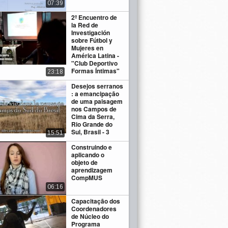
07:39
2º Encuentro de
la Red de
Investigación
sobre Fútbol y
Mujeres en
América Latina -
"Club Deportivo
Formas Íntimas"
23:18
Desejos serranos
: a emancipação
de uma paisagem
nos Campos de
Cima da Serra,
Rio Grande do
Sul, Brasil - 3
15:51
Construindo e
aplicando o
objeto de
aprendizagem
CompMUS
06:16
Capacitação dos
Coordenadores
de Núcleo do
Programa