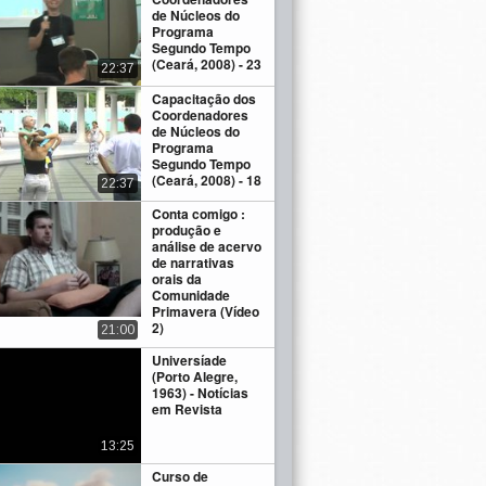
de Núcleos do
Programa
Segundo Tempo
(Ceará, 2008) - 23
22:37
Capacitação dos
Coordenadores
de Núcleos do
Programa
Segundo Tempo
(Ceará, 2008) - 18
22:37
Conta comigo :
produção e
análise de acervo
de narrativas
orais da
Comunidade
Primavera (Vídeo
2)
21:00
Universíade
(Porto Alegre,
1963) - Notícias
em Revista
13:25
Curso de