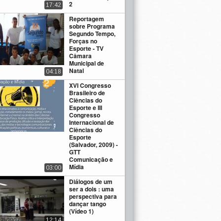
2
17:42
Reportagem
sobre Programa
Segundo Tempo,
Forças no
Esporte - TV
Câmara
Municipal de
Natal
04:18
XVI Congresso
Brasileiro de
Ciências do
Esporte e III
Congresso
Internacional de
Ciências do
Esporte
(Salvador, 2009) -
GTT
Comunicação e
Mídia
03:00
Diálogos de um
ser a dois : uma
perspectiva para
dançar tango
(Vídeo 1)
12:14