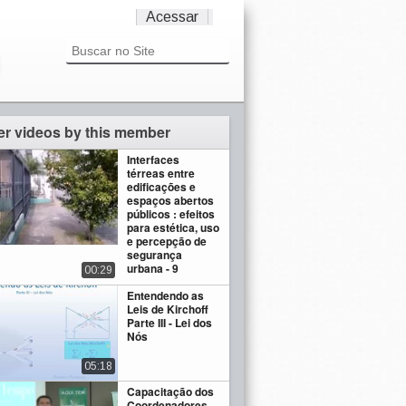
Acessar
er videos by this member
Interfaces
térreas entre
edificações e
espaços abertos
públicos : efeitos
para estética, uso
e percepção de
segurança
urbana - 9
00:29
Entendendo as
Leis de Kirchoff
Parte III - Lei dos
Nós
05:18
Capacitação dos
Coordenadores