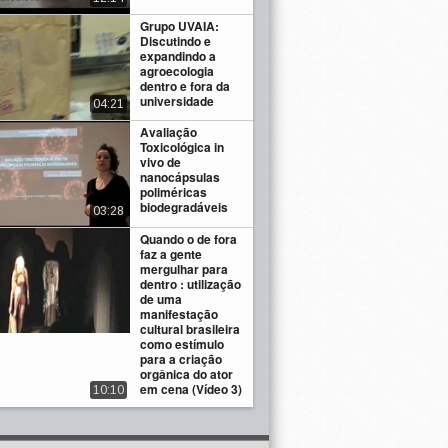
Grupo UVAIA:
Discutindo e
expandindo a
agroecologia
dentro e fora da
universidade
04:21
Avaliação
Toxicológica in
vivo de
nanocápsulas
poliméricas
biodegradáveis
03:28
Quando o de fora
faz a gente
mergulhar para
dentro : utilização
de uma
manifestação
cultural brasileira
como estímulo
para a criação
orgânica do ator
em cena (Vídeo 3)
10:10