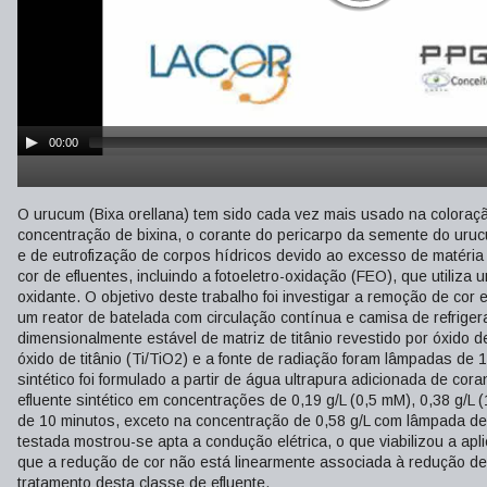
00:00
O urucum (Bixa orellana) tem sido cada vez mais usado na coloraç
concentração de bixina, o corante do pericarpo da semente do uruc
e de eutrofização de corpos hídricos devido ao excesso de matéri
cor de efluentes, incluindo a fotoeletro-oxidação (FEO), que utiliza
oxidante. O objetivo deste trabalho foi investigar a remoção de cor 
um reator de batelada com circulação contínua e camisa de refrigeraç
dimensionalmente estável de matriz de titânio revestido por óxido de
óxido de titânio (Ti/TiO2) e a fonte de radiação foram lâmpadas d
sintético foi formulado a partir de água ultrapura adicionada de co
efluente sintético em concentrações de 0,19 g/L (0,5 mM), 0,38 g/L
de 10 minutos, exceto na concentração de 0,58 g/L com lâmpada de
testada mostrou-se apta a condução elétrica, o que viabilizou a 
que a redução de cor não está linearmente associada à redução de 
tratamento desta classe de efluente.