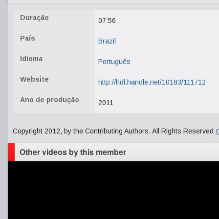
Duração
07:56
País
Brazil
Idioma
Português
Website
http://hdl.handle.net/10183/111712
Ano de produção
2011
Copyright 2012, by the Contributing Authors. All Rights Reserved
C
Other videos by this member