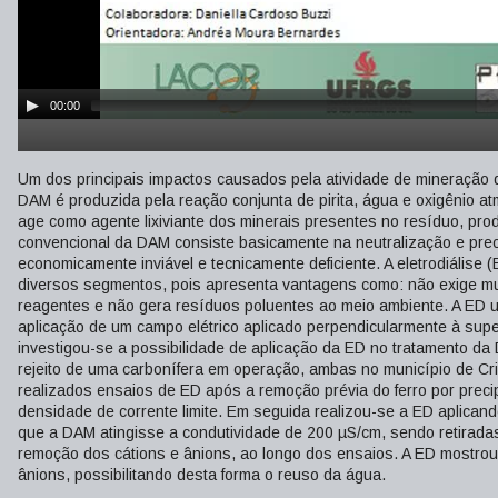
00:00
Um dos principais impactos causados pela atividade de mineração 
DAM é produzida pela reação conjunta de pirita, água e oxigênio atm
age como agente lixiviante dos minerais presentes no resíduo, pro
convencional da DAM consiste basicamente na neutralização e pre
economicamente inviável e tecnicamente deficiente. A eletrodiálise
diversos segmentos, pois apresenta vantagens como: não exige mu
reagentes e não gera resíduos poluentes ao meio ambiente. A ED ut
aplicação de um campo elétrico aplicado perpendicularmente à supe
investigou-se a possibilidade de aplicação da ED no tratamento 
rejeito de uma carbonífera em operação, ambas no município de Cr
realizados ensaios de ED após a remoção prévia do ferro por preci
densidade de corrente limite. Em seguida realizou-se a ED aplicand
que a DAM atingisse a condutividade de 200 µS/cm, sendo retiradas 
remoção dos cátions e ânions, ao longo dos ensaios. A ED mostrou
ânions, possibilitando desta forma o reuso da água.