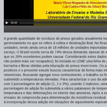
00:00
A grande quantidade de resíduos de pneus gerados anualmente tem 
gerenciamento no que se refere à coleta e destinação final. No Br
unidades, tendo ainda cerca de 18 milhões de unidades importadas
serviço. O Brasil recicla cerca de 74% dessa demanda. Apesar de alt
que os 26% excedentes podem causar. Considerando estes dados e 
não podem mais ser recapados), foi iniciada no LEME uma linha de
borracha e fibras obtidas pela trituração de pneus inservíveis. Os 
positivos e o presente estudo buscou caracterizar de forma mais i
cimentícias. Buscando agregar novo conhecimento, o trabalho se 
submetido a temperaturas elevadas. Para caracterizar o uso da adi
com 3 porcentagens de adição (1, 2 e 3%), usando 2 matrizes, uma 
porcentagem de adição foi submetida a vários patamares de temper
temperatura e das deformações no interior das amostras. Após a e
ensaios de compressão para determinação da resistência residual. 
à incorporação dessa adição em situações de aquecimento equival