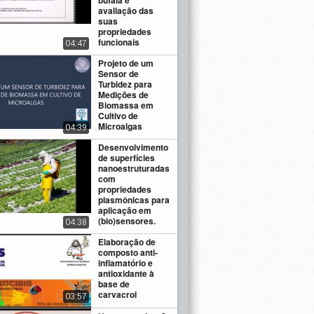
búfala e
avaliação das
suas
propriedades
funcionais
04:47
Projeto de um
Sensor de
Turbidez para
Medições de
Biomassa em
Cultivo de
Microalgas
04:39
Desenvolvimento
de superfícies
nanoestruturadas
com
propriedades
plasmônicas para
aplicação em
(bio)sensores.
04:38
Elaboração de
composto anti-
inflamatório e
antioxidante à
base de
carvacrol
03:57