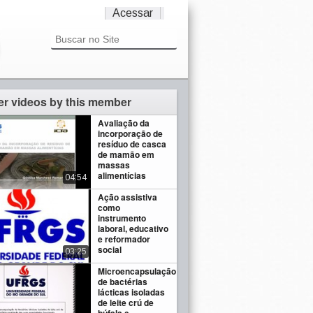
Acessar
er videos by this member
Avaliação da
incorporação de
resíduo de casca
de mamão em
massas
alimentícias
04:54
Ação assistiva
como
instrumento
laboral, educativo
e reformador
social
03:25
Microencapsulação
de bactérias
lácticas isoladas
de leite crú de