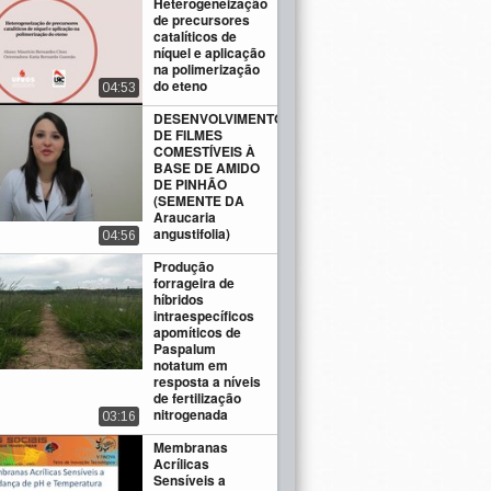
Heterogeneização
de precursores
catalíticos de
níquel e aplicação
na polimerização
do eteno
04:53
DESENVOLVIMENTO
DE FILMES
COMESTÍVEIS À
BASE DE AMIDO
DE PINHÃO
(SEMENTE DA
Araucaria
angustifolia)
04:56
Produção
forrageira de
híbridos
intraespecíficos
apomíticos de
Paspalum
notatum em
resposta a níveis
de fertilização
nitrogenada
03:16
Membranas
Acrílicas
Sensíveis a