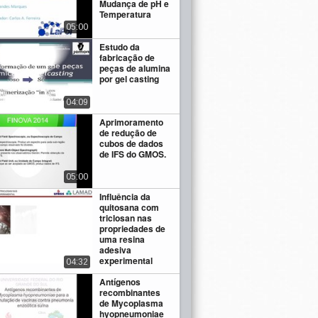
Mudança de pH e
Temperatura
05:00
Estudo da
fabricação de
peças de alumina
por gel casting
04:09
Aprimoramento
de redução de
cubos de dados
de IFS do GMOS.
05:00
Influência da
quitosana com
triclosan nas
propriedades de
uma resina
adesiva
experimental
04:32
Antígenos
recombinantes
de Mycoplasma
hyopneumoniae