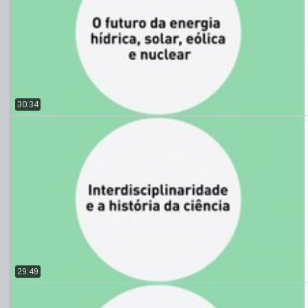
30:34
29:49