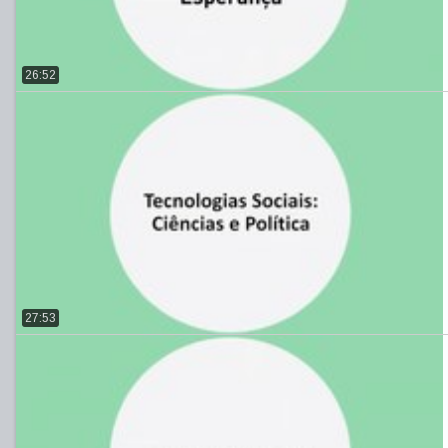
26:52
27:53