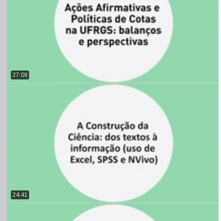
27:09
24:41