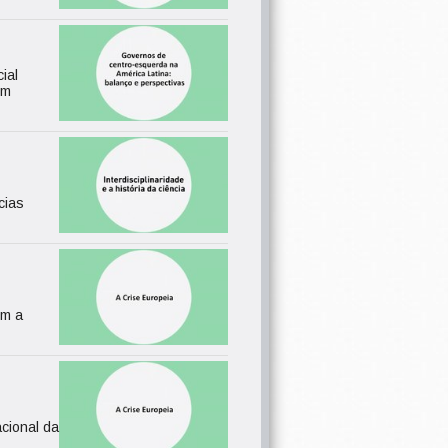
ial
em
cias
em a
acional da