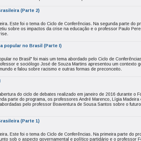
rasileira (Parte 2)
ileira. Este foi o tema do Ciclo de Conferências. Na segunda parte do 
letiu sobre os impactos da crise na educação e o professor Paulo Per
ise.
a popular no Brasil (Parte I)
popular no Brasil" foi mais um tema abordado pelo Ciclo de Conferência
rofessor e sociólogo José de Souza Martins apresentou um contexto g
 mundo e falou sobre racismo e outras formas de preconceito.
I
bertura do ciclo de debates realizado em janeiro de 2016 durante o 
da parte do programa, os professores André Marenco, Lígia Madeira 
as abordadas pelo professor Boaventura de Sousa Santos sobre o futur
rasileira (Parte 1)
leira. Este foi o tema do Ciclo de Conferências. Na primeira parte do p
nto sob o aspecto governamental e político partidário e o professor 