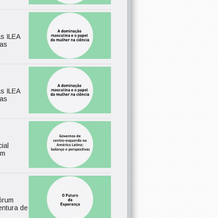
as ILEA
das
as ILEA
das
ial
em
Fórum
entura de