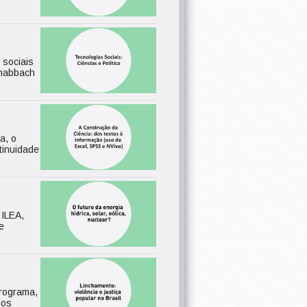
 sociais
chabbach
a, o
tinuidade
 ILEA,
e
programa,
dos