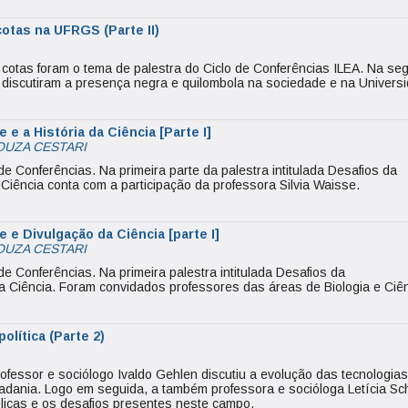
cotas na UFRGS (Parte II)
e cotas foram o tema de palestra do Ciclo de Conferências ILEA. Na s
 discutiram a presença negra e quilombola na sociedade e na Univers
 e a História da Ciência [Parte I]
OUZA CESTARI
de Conferências. Na primeira parte da palestra intitulada Desafios da
a Ciência conta com a participação da professora Silvia Waisse.
e e Divulgação da Ciência [parte I]
OUZA CESTARI
de Conferências. Na primeira palestra intitulada Desafios da
 da Ciência. Foram convidados professores das áreas de Biologia e Ciê
olítica (Parte 2)
ofessor e sociólogo Ivaldo Gehlen discutiu a evolução das tecnologias
dadania. Logo em seguida, a também professora e socióloga Letícia S
blicas e os desafios presentes neste campo.