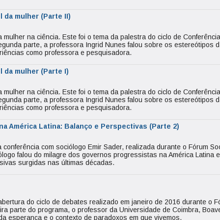
 da mulher (Parte II)
mulher na ciência. Este foi o tema da palestra do ciclo de Conferênci
unda parte, a professora Ingrid Nunes falou sobre os estereótipos 
riências como professora e pesquisadora.
 da mulher (Parte I)
mulher na ciência. Este foi o tema da palestra do ciclo de Conferênci
unda parte, a professora Ingrid Nunes falou sobre os estereótipos 
riências como professora e pesquisadora.
 América Latina: Balanço e Perspectivas (Parte 2)
conferência com sociólogo Emir Sader, realizada durante o Fórum Soc
ólogo falou do milagre dos governos progressistas na América Latina 
sivas surgidas nas últimas décadas.
bertura do ciclo de debates realizado em janeiro de 2016 durante o 
ira parte do programa, o professor da Universidade de Coimbra, Boav
o da esperança e o contexto de paradoxos em que vivemos.