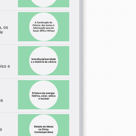
a, os
de
eiss e
da
do