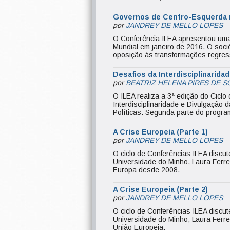
Governos de Centro-Esquerda na
por
JANDREY DE MELLO LOPES
O Conferência ILEA apresentou uma 
Mundial em janeiro de 2016. O soci
oposição às transformações regres
Desafios da Interdisciplinaridad
por
BEATRIZ HELENA PIRES DE S
O ILEA realiza a 3ª edição do Ciclo 
Interdisciplinaridade e Divulgação 
Políticas. Segunda parte do progra
A Crise Europeia (Parte 1)
por
JANDREY DE MELLO LOPES
O ciclo de Conferências ILEA discut
Universidade do Minho, Laura Ferrei
Europa desde 2008.
A Crise Europeia (Parte 2)
por
JANDREY DE MELLO LOPES
O ciclo de Conferências ILEA discu
Universidade do Minho, Laura Ferrei
União Europeia.