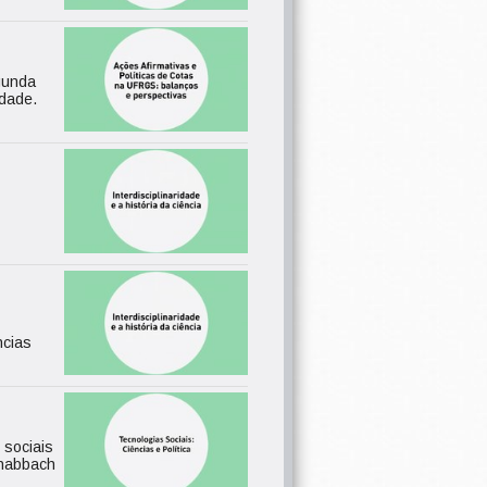
egunda
idade.
ncias
 sociais
chabbach