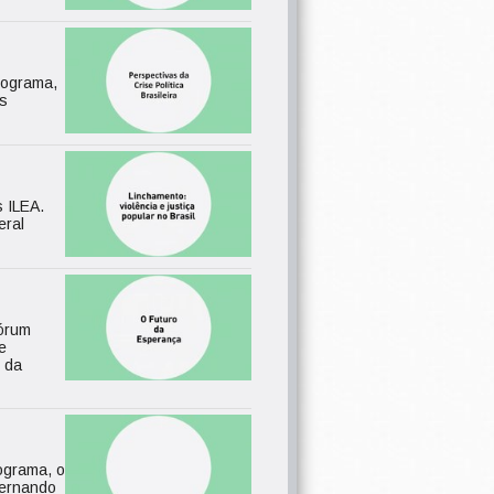
programa,
es
s ILEA.
eral
Fórum
e
o da
rograma, o
Fernando