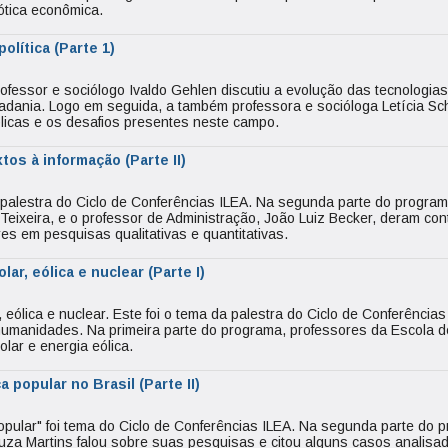
 ótica econômica.
olítica (Parte 1)
ofessor e sociólogo Ivaldo Gehlen discutiu a evolução das tecnologias
dadania. Logo em seguida, a também professora e socióloga Letícia S
blicas e os desafios presentes neste campo.
tos à informação (Parte II)
a palestra do Ciclo de Conferências ILEA. Na segunda parte do program
 Teixeira, e o professor de Administração, João Luiz Becker, deram con
es em pesquisas qualitativas e quantitativas.
lar, eólica e nuclear (Parte I)
, eólica e nuclear. Este foi o tema da palestra do Ciclo de Conferências
umanidades. Na primeira parte do programa, professores da Escola d
lar e energia eólica.
 popular no Brasil (Parte II)
popular" foi tema do Ciclo de Conferências ILEA. Na segunda parte do 
uza Martins falou sobre suas pesquisas e citou alguns casos analisa