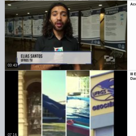
Aco
03:43
III
Da
07:16