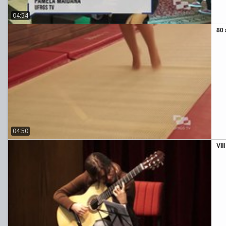
04:54
80
04:50
VII