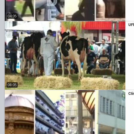
04:05
UFR
08:05
Clí