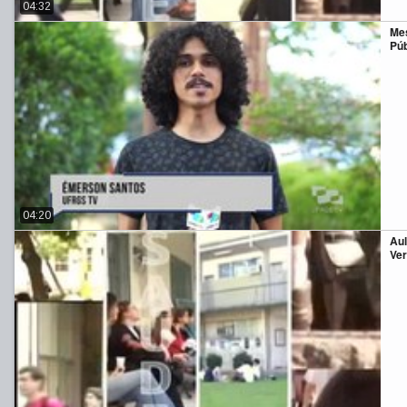
04:32
Mes
Púb
04:20
Aul
Ve