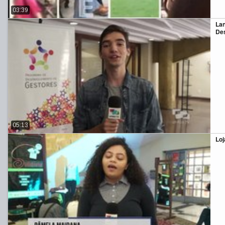
03:39
La
Des
05:13
Loj