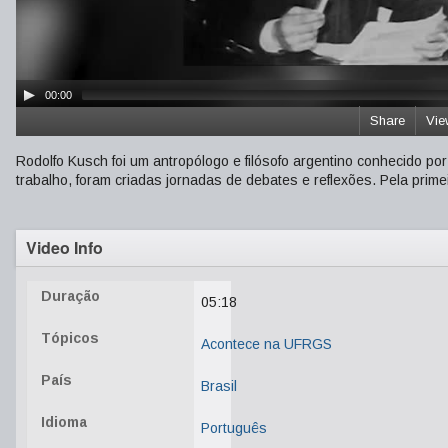
00:00
Share
Vie
Rodolfo Kusch foi um antropólogo e filósofo argentino conhecido po
trabalho, foram criadas jornadas de debates e reflexões. Pela prime
Video Info
Duração
05:18
Tópicos
Acontece na UFRGS
País
Brasil
Idioma
Português