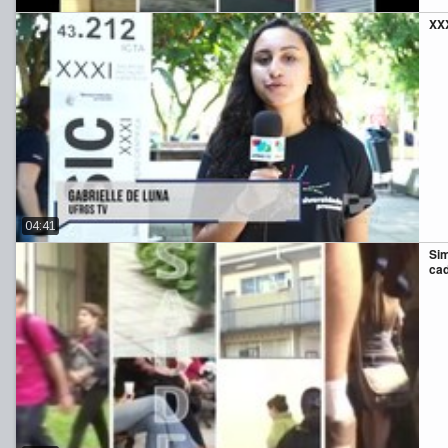
XXX
04:41
Sim
cad