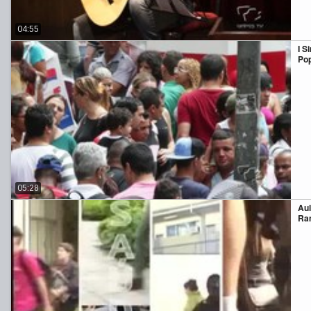
04:55
I S
Po
05:28
Aul
Ra