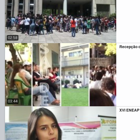
02:58
Recepção d
03:44
XVI ENEAP