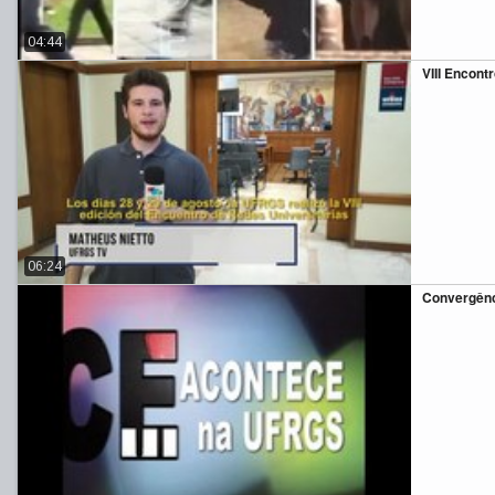
04:44
VIII Encont
06:24
Convergênc