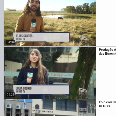
04:04
Produção A
das Etnomí
04:26
Foto coleti
UFRGS