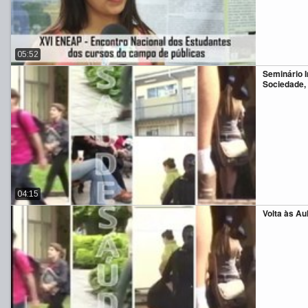
05:52
Seminário I
Sociedade,
04:15
Volta às Au