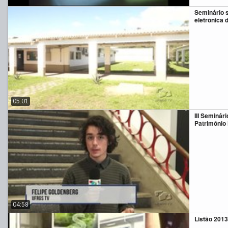
Seminário 
eletrônica 
05:01
III Seminár
Patrimônio 
04:58
Listão 2013