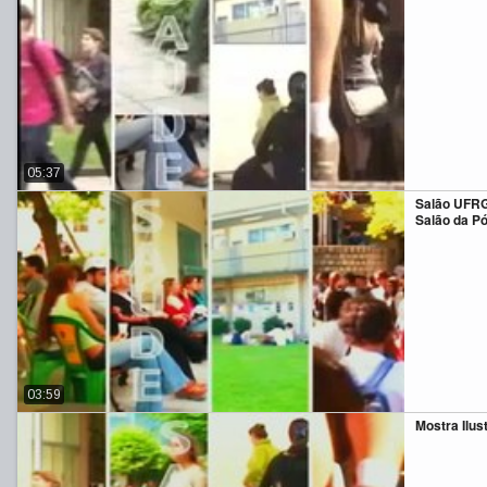
05:37
Salão UFRGS
Salão da P
03:59
Mostra Ilus