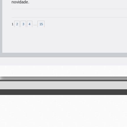
novidade.
1
2
3
4
…
15