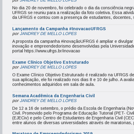
por
JANDREY DE MELLO LOPES
No dia 20 de novembro, foi celebrado o dia da consciência negr
UFRGS se reuniu para a realização da foto coletiva. Essa ati
da UFRGS e contou com a presença de estudantes, docentes, ser
Lançamento da Campanha #InovacaoUFRGS
por
JANDREY DE MELLO LOPES
A proposta da campanha #inovaçãoUFRGS é ampliar e divulgar 
inovação e empreendedorismo desenvolvidas pela Universidade
portal https://www.ufrgs.br/inovacao
Exame Clínico Objetivo Estruturado
por
JANDREY DE MELLO LOPES
O Exame Clínico Objetivo Estruturado é realizado na UFRGS de
sua aplicação, ele foi realizado nos dias 8 e 10 de julho. A av
conhecimentos adquiridos em sala de aula.
Semana Acadêmica da Engenharia Civil
por
JANDREY DE MELLO LOPES
De 12 a 16 de setembro, o prédio da Escola de Engenharia (N
Civil. Promovido pelo Programa de Educação Tutorial (PET- Civi
(EJECiv) e pelo Centro de Estudantes de Engenharia Civil (CEC
entre alunos de diversas universidades através de maratonas, 
Maratona de Empreendedorismo 2019