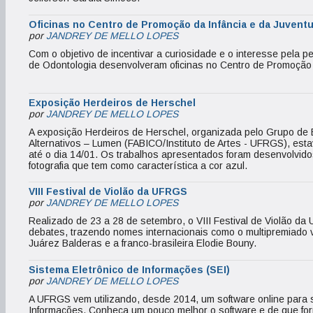
Oficinas no Centro de Promoção da Infância e da Juvent
por
JANDREY DE MELLO LOPES
Com o objetivo de incentivar a curiosidade e o interesse pela p
de Odontologia desenvolveram oficinas no Centro de Promoção d
Exposição Herdeiros de Herschel
por
JANDREY DE MELLO LOPES
A exposição Herdeiros de Herschel, organizada pelo Grupo de 
Alternativos – Lumen (FABICO/Instituto de Artes - UFRGS), est
até o dia 14/01. Os trabalhos apresentados foram desenvolvidos
fotografia que tem como característica a cor azul.
VIII Festival de Violão da UFRGS
por
JANDREY DE MELLO LOPES
Realizado de 23 a 28 de setembro, o VIII Festival de Violão d
debates, trazendo nomes internacionais como o multipremiado v
Juárez Balderas e a franco-brasileira Elodie Bouny.
Sistema Eletrônico de Informações (SEI)
por
JANDREY DE MELLO LOPES
A UFRGS vem utilizando, desde 2014, um software online para s
Informações. Conheça um pouco melhor o software e de que fo