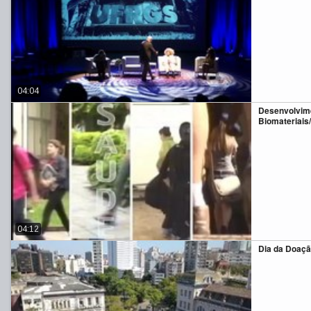
04:04
Desenvolvim
Biomateriais
04:12
Dia da Doaçã