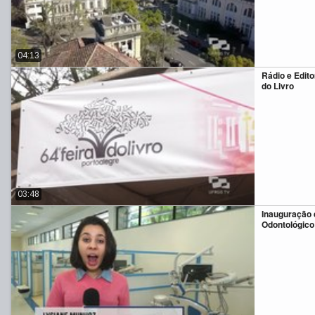
04:13
Rádio e Edit
do Livro
03:48
Inauguração 
Odontológic