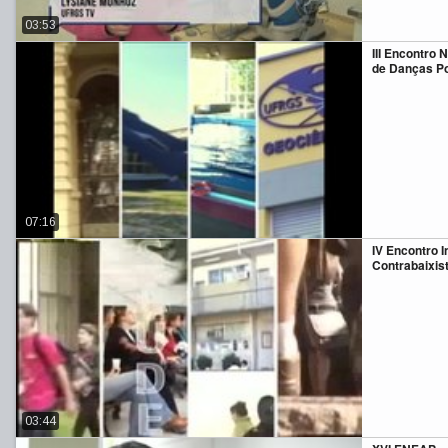
03:53
III Encontro 
de Danças P
07:16
IV Encontro I
Contrabaixis
03:44