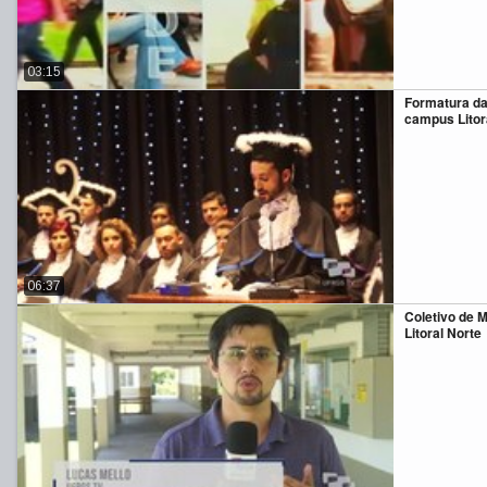
03:15
Formatura da
campus Litor
06:37
Coletivo de 
Litoral Norte