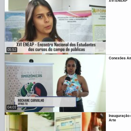
XVI ENEAP
05:52
Conexões A
04:01
Inauguração 
Arte