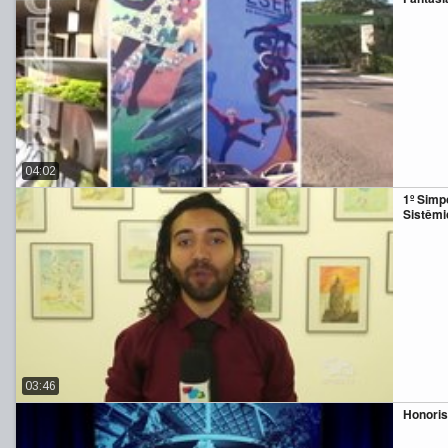
04:02
1º Simp
Sistêmi
03:46
Honoris