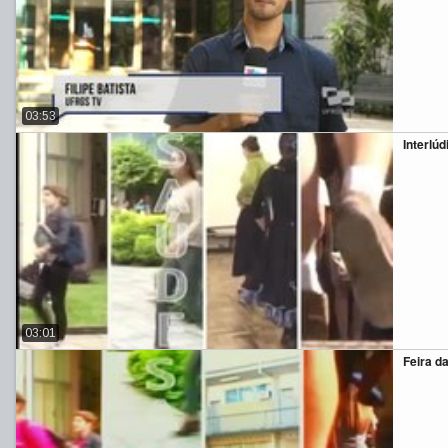
03:53
Interlúd
03:01
Feira d