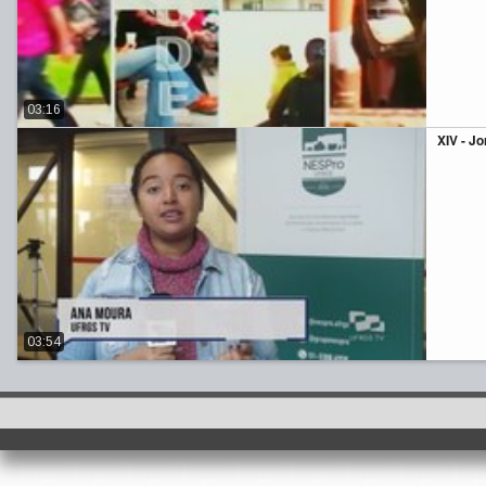
03:16
XIV - J
03:54