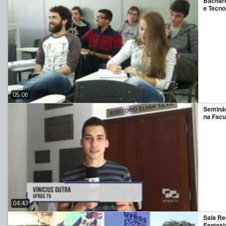
Bachare
e Tecno
05:06
Seminár
na Facu
04:43
Sala Re
Fantasi