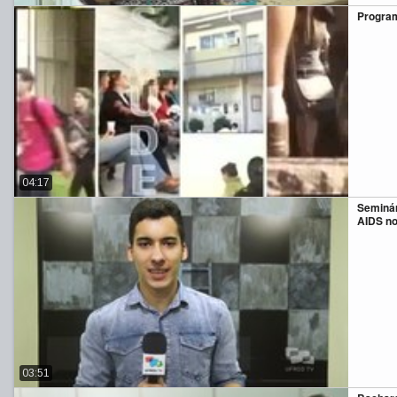
Program
04:17
Seminár
AIDS no
03:51