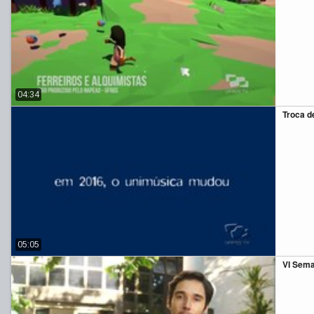
04:34
Troca d
05:05
VI Sema