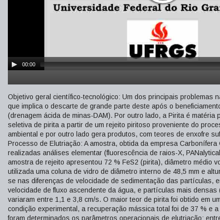
00:00
Objetivo geral científico-tecnológico: Um dos principais problemas 
que implica o descarte de grande parte deste após o beneficiamen
(drenagem ácida de minas-DAM). Por outro lado, a Pirita é matéria 
seletiva de pirita a partir de um rejeito piritoso proveniente do p
ambiental e por outro lado gera produtos, com teores de enxofre su
Processo de Elutriação: A amostra, obtida da empresa Carbonífera 
realizadas análises elementar (fluorescência de raios-X, PANalytic
amostra de rejeito apresentou 72 % FeS2 (pirita), diâmetro médio vo
utilizada uma coluna de vidro de diâmetro interno de 48,5 mm e alt
se nas diferenças de velocidade de sedimentação das partículas, e
velocidade de fluxo ascendente da água, e partículas mais densas (p
variaram entre 1,1 e 3,8 cm/s. O maior teor de pirita foi obtido em
condição experimental, a recuperação mássica total foi de 37 % e 
foram determinados os parâmetros operacionais de elutriação: entre