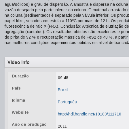
água/sólidos) e grau de dispersão. A amostra é dispersa na coluna 
vazão desejada pela parte inferior da coluna. O material arrastado q
na coluna (sedimentado) é separado pela válvula inferior. Os produt
papel-filtro, secados em estufa a 110ºC por mais de 12 h. Os produ
fluorescência de raio X (FRX). Conclusão: A técnica de elutriação
agregação (xantatos). Os resultados obtidos são excelentes e permi
de pirita de 92 % e recuperação mássica de FeS2 de 48 %, a partir 
nas melhores condições experimentais obtidas em nível de bancad
Video Info
Duração
09:48
País
Brazil
Idioma
Português
Website
http://hdl.handle.net/10183/111710
Ano de produção
2011