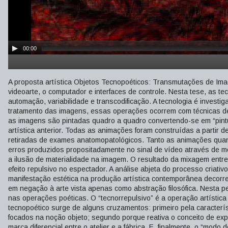
00:00
A proposta artística Objetos Tecnopoéticos: Transmutações de Imag
videoarte, o computador e interfaces de controle. Nesta tese, as 
automação, variabilidade e transcodificação. A tecnologia é invest
tratamento das imagens, essas operações ocorrem com técnicas d
as imagens são pintadas quadro a quadro convertendo-se em “pintur
artística anterior. Todas as animações foram construídas a partir d
retiradas de exames anatomopatológicos. Tanto as animações quan
erros produzidos propositadamente no sinal de vídeo através de m
a ilusão de materialidade na imagem. O resultado da mixagem entr
efeito repulsivo no espectador. A análise abjeta do processo criati
manifestação estética na produção artística contemporânea decorre
em negação à arte vista apenas como abstração filosófica. Nesta pe
nas operações poéticas. O “tecnorrepulsivo” é a operação artística
tecnopoético surge de alguns cruzamentos: primeiro pela caracter
focados na noção objeto; segundo porque reativa o conceito de expe
marca diferencial entre o atelier e a fábrica. E, finalmente, o “mod