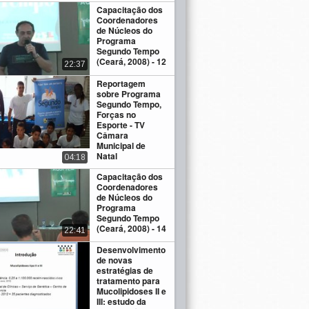
Capacitação dos
Coordenadores
de Núcleos do
Programa
Segundo Tempo
(Ceará, 2008) - 12
22:37
Reportagem
sobre Programa
Segundo Tempo,
Forças no
Esporte - TV
Câmara
Municipal de
Natal
04:18
Capacitação dos
Coordenadores
de Núcleos do
Programa
Segundo Tempo
(Ceará, 2008) - 14
22:41
Desenvolvimento
de novas
estratégias de
tratamento para
Mucolipidoses II e
III: estudo da