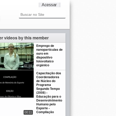
Acessar
er videos by this member
Emprego de
nanopartículas de
ouro em
dispositivo
fotovoltaico
orgânico
07:55
Capacitação dos
Coordenadores
de Núcleo do
Programa
Segundo Tempo
(2008) -
Educação para o
Desenvolvimento
Humano pelo
Esporte -
Compilação
00:11