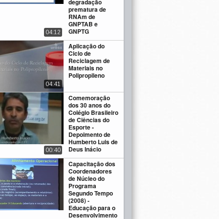
degradação
prematura de
RNAm de
GNPTAB e
GNPTG
04:12
Aplicação do
Ciclo de
Reciclagem de
Materiais no
Polipropileno
04:41
Comemoração
dos 30 anos do
Colégio Brasileiro
de Ciências do
Esporte -
Depoimento de
Humberto Luis de
Deus Inácio
00:40
Capacitação dos
Coordenadores
de Núcleo do
Programa
Segundo Tempo
(2008) -
Educação para o
Desenvolvimento