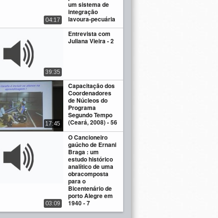
um sistema de
integração
lavoura-pecuária
04:17
Entrevista com
Juliana Vieira - 2
39:35
Capacitação dos
Coordenadores
de Núcleos do
Programa
Segundo Tempo
(Ceará, 2008) - 56
17:45
O Cancioneiro
gaúcho de Ernani
Braga : um
estudo histórico
analítico de uma
obracomposta
para o
Bicentenário de
porto Alegre em
1940 - 7
03:09