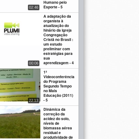
Humano pelo
Esporte - 5
02:46
A adaptação da
organista à
atualização do
hinário da Igreja
Congregação
Cristã no Brasil :
um estudo
preliminar com
estratégias para
sua
aprendizagem - 4
00:06
1ª
Videoconferência
do Programa
Segundo Tempo
no Mais
Educação (2011)
- 5
22:13
Dinâmica da
correção da
acidez do solo,
níveis de
biomassa aérea
residual e
produtividade de