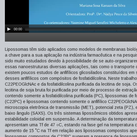
00:00
Lipossomas têm sido aplicados como modelos de membranas biológic
a chave para a sua aplicação na indústria farmacêutica e na pesqui
sido muito estudados devido à possibilidade de se auto-organizar
essas nanoestruturas diversas aplicações, tais como o transporte d
existem poucos estudos de anfifílicos glicosilados constituídos em
desses anfifílicos com compósitos de fosfatidilcolina. Neste trabalh
C22PEOGlcNAc e da fosfatidilcolina purificada da lecitina de soja
lecitina de soja bruta foi purificada por meio de processo de extraç
contendo somente a fosfatidilcolina purificada (PC), lipossomas de f
(C22PC) e lipossomas contendo somente o anfifílico C22PEOGlcNAc 
microscopia eletrônica de transmissão (MET), potencial zeta (PZ),
baixo ângulo (SAXS). Os três sistemas lipossômicos obtidos apre
estabilidade coloidal em suspensão. A determinação da temperatur
apresentam uma Tf de 47 ○C, estando na fase gel na temperatura c
aumento de 15 ˚C na Tf em relação aos lipossomas compostos ape
lipossomas compostos de C22PC sugerem a presença de lipossoma