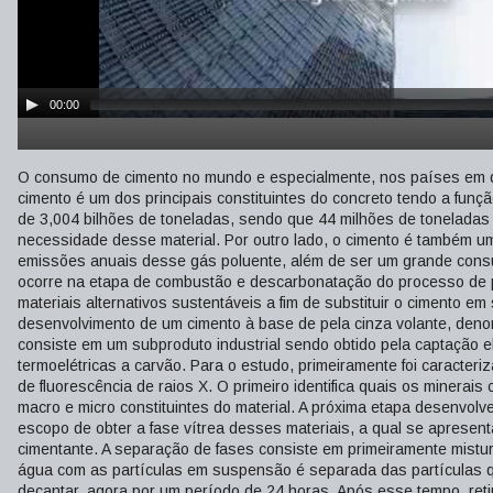
00:00
O consumo de cimento no mundo e especialmente, nos países em d
cimento é um dos principais constituintes do concreto tendo a fu
de 3,004 bilhões de toneladas, sendo que 44 milhões de toneladas 
necessidade desse material. Por outro lado, o cimento é também 
emissões anuais desse gás poluente, além de ser um grande consu
ocorre na etapa de combustão e descarbonatação do processo de p
materiais alternativos sustentáveis a fim de substituir o cimento 
desenvolvimento de um cimento à base de pela cinza volante, denom
consiste em um subproduto industrial sendo obtido pela captação e
termoelétricas a carvão. Para o estudo, primeiramente foi caracteri
de fluorescência de raios X. O primeiro identifica quais os minerai
macro e micro constituintes do material. A próxima etapa desenvol
escopo de obter a fase vítrea desses materiais, a qual se apresen
cimentante. A separação de fases consiste em primeiramente mistu
água com as partículas em suspensão é separada das partículas q
decantar, agora por um período de 24 horas. Após esse tempo, retira