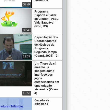
fármacos
03:49
Programa
Esporte e Lazer
da Cidade - PELC
Vida Saudável
(Ivoti, RS)
03:40
Capacitação dos
Coordenadores
de Núcleos do
Programa
Segundo Tempo
(Ceará, 2008) - 2
22:37
Um Títere de si
mesmo : a
imagem como
interface dos
jogos
estabelecidos em
uma criação
sistêmica (Vídeo
4)
10:56
Geradores
Trifásicos