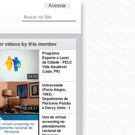
Acessar
er videos by this member
Programa
Esporte e Lazer
da Cidade - PELC
Vida Saudável
(Lapa, PR)
04:00
Universíade
(Porto Alegre,
1963) -
Depoimento de
Floriceno Paixão
e Darcy Votto - 1
01:04:17
Uso de virtual
screening no
planejamento
racional de