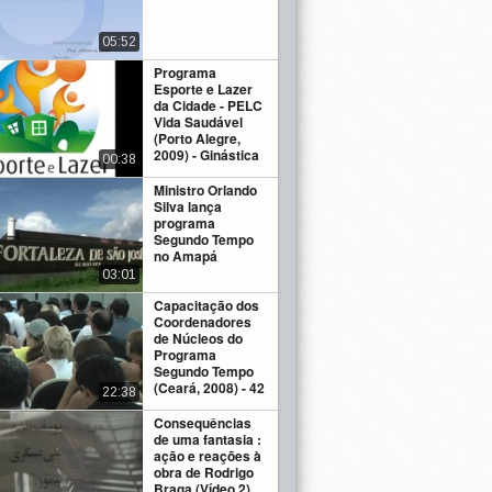
05:52
Programa
Esporte e Lazer
da Cidade - PELC
Vida Saudável
(Porto Alegre,
2009) - Ginástica
00:38
Ministro Orlando
Silva lança
programa
Segundo Tempo
no Amapá
03:01
Capacitação dos
Coordenadores
de Núcleos do
Programa
Segundo Tempo
(Ceará, 2008) - 42
22:38
Consequências
de uma fantasia :
ação e reações à
obra de Rodrigo
Braga (Vídeo 2)