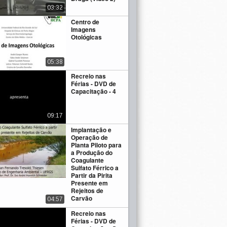
03:32
Centro de
Imagens
Otológicas
05:38
Recreio nas
Férias - DVD de
Capacitação - 4
09:17
Implantação e
Operação de
Planta Piloto para
a Produção do
Coagulante
Sulfato Férrico a
Partir da Pirita
Presente em
Rejeitos de
Carvão
04:57
Recreio nas
Férias - DVD de