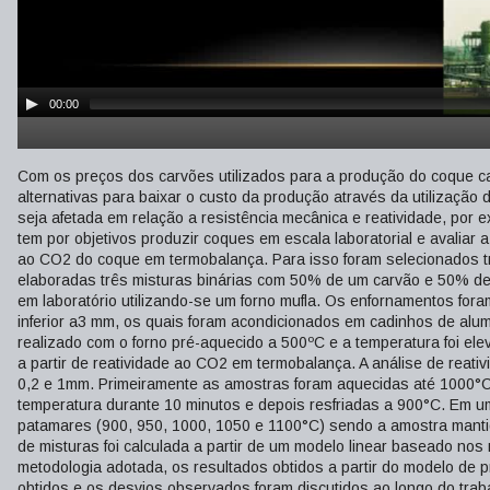
00:00
Com os preços dos carvões utilizados para a produção do coque c
alternativas para baixar o custo da produção através da utilizaçã
seja afetada em relação a resistência mecânica e reatividade, por 
tem por objetivos produzir coques em escala laboratorial e avaliar 
ao CO2 do coque em termobalança. Para isso foram selecionados trê
elaboradas três misturas binárias com 50% de um carvão e 50% de
em laboratório utilizando-se um forno mufla. Os enfornamentos for
inferior a3 mm, os quais foram acondicionados em cadinhos de alu
realizado com o forno pré-aquecido a 500ºC e a temperatura foi el
a partir de reatividade ao CO2 em termobalança. A análise de reat
0,2 e 1mm. Primeiramente as amostras foram aquecidas até 1000°C 
temperatura durante 10 minutos e depois resfriadas a 900°C. Em um
patamares (900, 950, 1000, 1050 e 1100°C) sendo a amostra mantid
de misturas foi calculada a partir de um modelo linear baseado nos r
metodologia adotada, os resultados obtidos a partir do modelo de 
obtidos e os desvios observados foram discutidos ao longo do trab