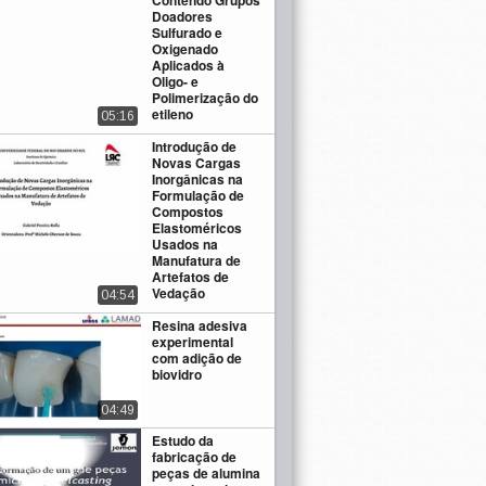
Contendo Grupos
Doadores
Sulfurado e
Oxigenado
Aplicados à
Oligo- e
Polimerização do
etileno
05:16
Introdução de
Novas Cargas
Inorgânicas na
Formulação de
Compostos
Elastoméricos
Usados na
Manufatura de
Artefatos de
Vedação
04:54
Resina adesiva
experimental
com adição de
biovidro
04:49
Estudo da
fabricação de
peças de alumina