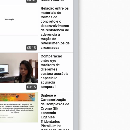
04:37
Relação entre os
materiais de
fôrmas de
concreto e o
desenvolvimento
da resistência de
aderência à
tração de
revestimentos de
argamassa
05:15
Comparação
entre eye
trackers de
diferentes
custos: acurácia
espacial e
acurácia
temporal
03:15
Síntese e
Caracterização
de Complexos de
Cromo (III)
contendo
Ligantes
Tridentados
Pirrolil-Imina