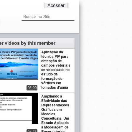
Acessar
er videos by this member
Aplicação da
técnica PIV para
obtenção de
campos vetoriais
de velocidade no
estudo da
formação de
vórtices em
tomadas d'água
05:00
Ampliando a
Efetividade das
Representações
Gráficas em
Modelos
Conceituais: Um
Estudo Aplicado
à Modelagem de
Reservatórios