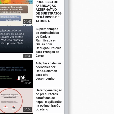
PROCESSO DE
FABRICAÇÃO
ALTERNATIVO
DE SUBSTRATOS
CERÂMICOS DE
ALUMINA
04:46
Suplementação
de Aminoácidos
de Cadeia
Ramificada em
Dietas com
Redução Proteica
para Frangos de
Corte
03:48
Adaptação de um
decodificador
Reed-Solomon
para alto
desempenho
04:35
Heterogeneização
de precursores
catalíticos de
níquel e aplicação
na polimerização
do eteno
04:53