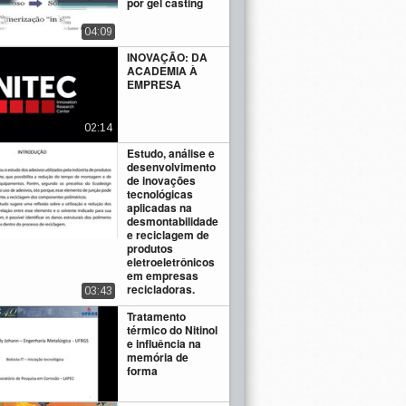
por gel casting
04:09
INOVAÇÃO: DA
ACADEMIA À
EMPRESA
02:14
Estudo, análise e
desenvolvimento
de inovações
tecnológicas
aplicadas na
desmontabilidade
e reciclagem de
produtos
eletroeletrônicos
em empresas
recicladoras.
03:43
Tratamento
térmico do Nitinol
e influência na
memória de
forma