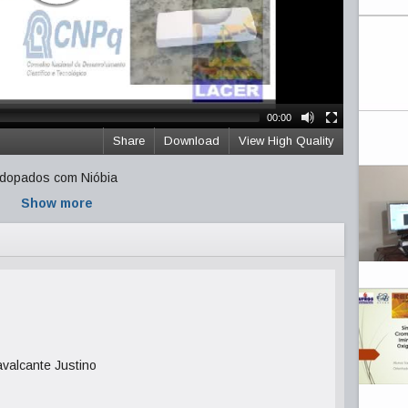
00:00
Share
Download
View High Quality
 dopados com Nióbia
Show more
avalcante Justino