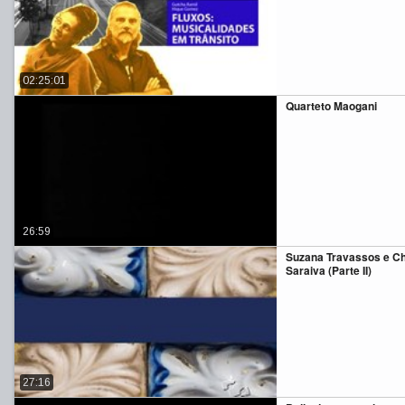
02:25:01
Quarteto Maogani
26:59
Suzana Travassos e C
Saraiva (Parte II)
27:16