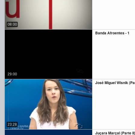
08:00
Banda Afroentes - 1
29:00
José Miguel Wisnik (Par
23:28
Juçara Marçal (Parte II