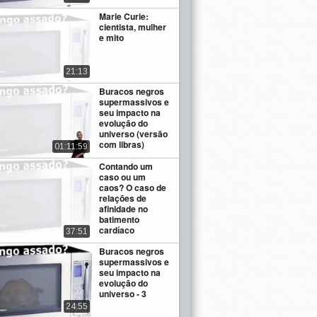
Marie Curie:
cientista, mulher
e mito
21:13
Buracos negros
supermassivos e
seu impacto na
evolução do
universo (versão
com libras)
01:11:59
Contando um
caso ou um
caos? O caso de
relações de
afinidade no
batimento
cardíaco
37:51
Buracos negros
supermassivos e
seu impacto na
evolução do
universo - 3
24:55