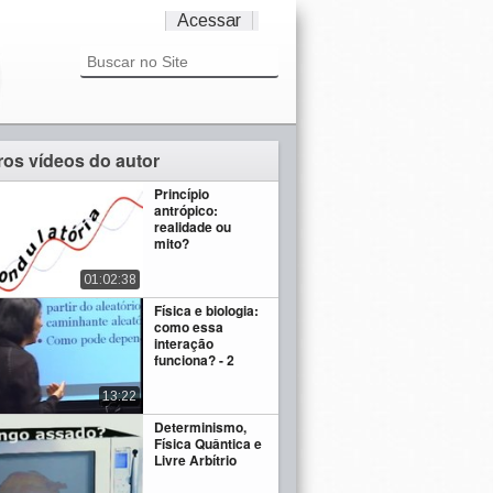
Acessar
ros vídeos do autor
Princípio
antrópico:
realidade ou
mito?
01:02:38
Física e biologia:
como essa
interação
funciona? - 2
13:22
Determinismo,
Física Quântica e
Livre Arbítrio