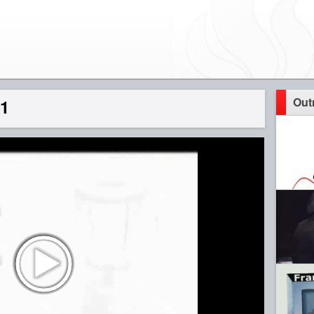
Out
 1