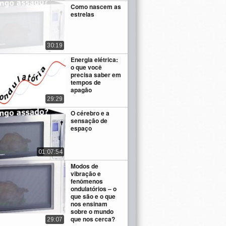
Como nascem as
estrelas
30:19
Energia elétrica:
o que você
precisa saber em
tempos de
apagão
29:29
O cérebro e a
sensação de
espaço
01:07:54
Modos de
vibração e
fenômenos
ondulatórios – o
que são e o que
nos ensinam
sobre o mundo
que nos cerca?
29:07