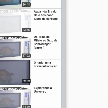
26:48
Água - da Era do
Gelo aos nano
tubos de carbono
43:55
De Tales de
Mileto ao Gato de
Schrödinger
[parte I]
27:02
O nada: uma
breve introdução
29:59
Explorando o
Universo
24:39