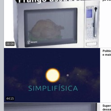
38:09
Polit
e mai
44:15
Super
dessa