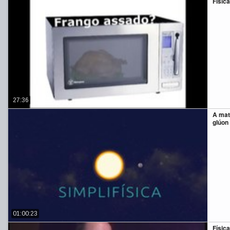
Física
27:36
A mat
glúon
01:00:23
Físic