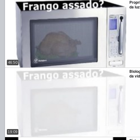
Propr
da luz
46:50
Biolog
da vi
19:09