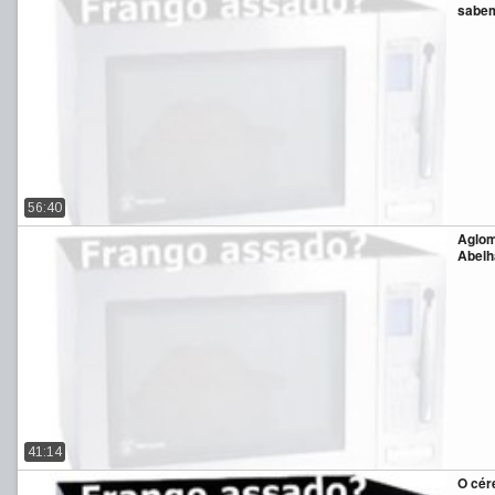
sabem
56:40
Aglom
Abelh
41:14
O cér