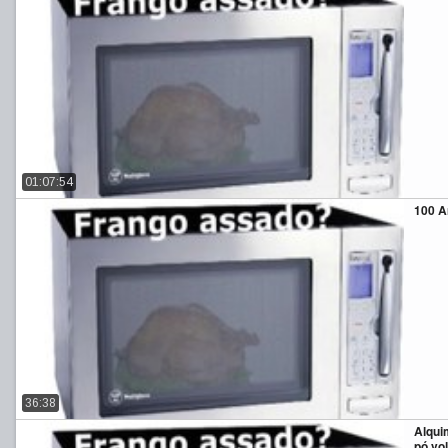
01:07:54
100 A
36:38
Alqui
pó vo