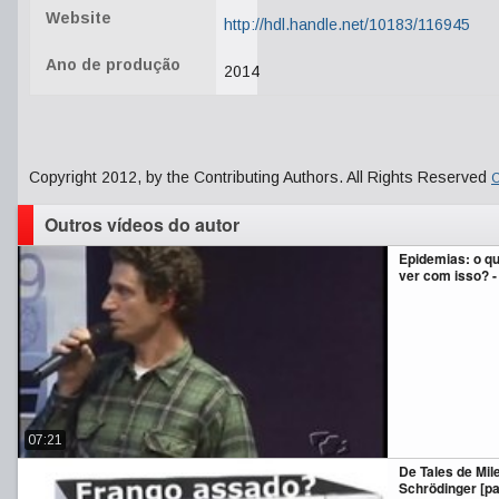
Website
http://hdl.handle.net/10183/116945
Ano de produção
2014
Copyright 2012, by the Contributing Authors. All Rights Reserved
C
Outros vídeos do autor
Epidemias: o qu
ver com isso? -
07:21
De Tales de Mil
Schrödinger [par