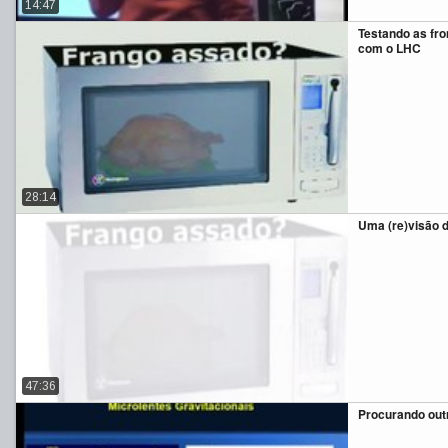
14:47
Testando as fron
com o LHC
28:14
Uma (re)visão d
47:36
Procurando outr