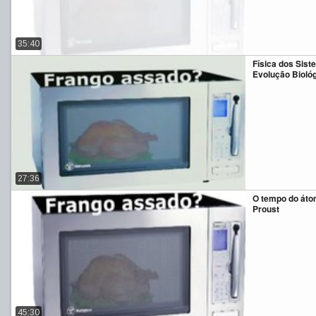
35:40
Física dos Sis
Evolução Bioló
27:36
O tempo do átom
Proust
45:30