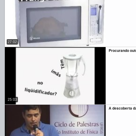
27:02
Procurando out
25:03
A descoberta da