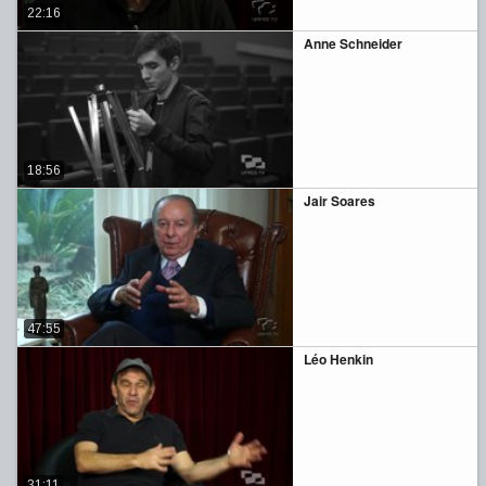
22:16
Anne Schneider
18:56
Jair Soares
47:55
Léo Henkin
31:11