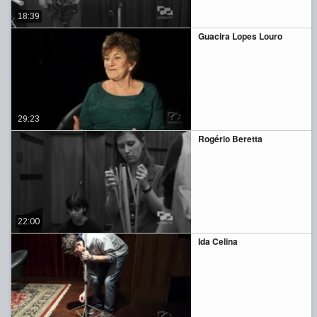
18:39
Guacira Lopes Louro
29:23
Rogério Beretta
22:00
Ida Celina