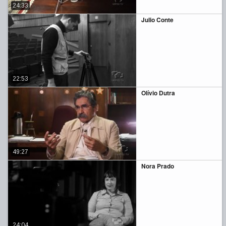
24:33
Julio Conte
22:53
Olívio Dutra
49:27
Nora Prado
24:04