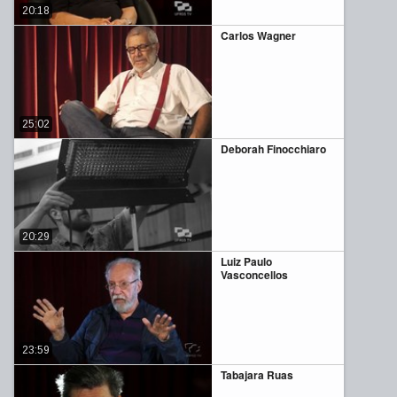
20:18
Carlos Wagner
25:02
Deborah Finocchiaro
20:29
Luiz Paulo
Vasconcellos
23:59
Tabajara Ruas