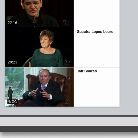
22:16
Guacira Lopes Louro
29:23
Jair Soares
47:55