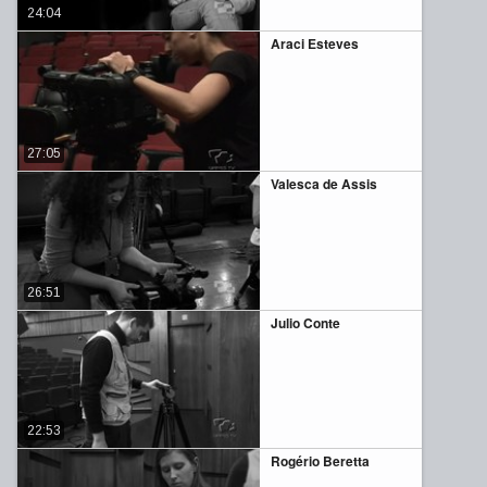
24:04
Araci Esteves
27:05
Valesca de Assis
26:51
Julio Conte
22:53
Rogério Beretta