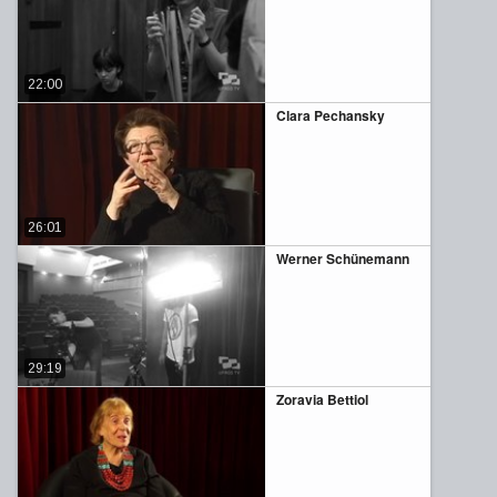
22:00
Clara Pechansky
26:01
Werner Schünemann
29:19
Zoravia Bettiol