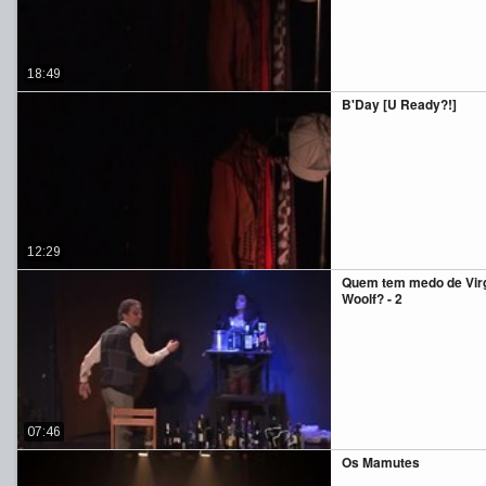
18:49
B'Day [U Ready?!]
12:29
Quem tem medo de Virg
Woolf? - 2
07:46
Os Mamutes