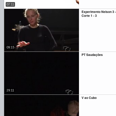
07:11
Experimento Nelson 3 
Corte 1 - 3
09:15
PT Saudações
29:11
V ao Cubo