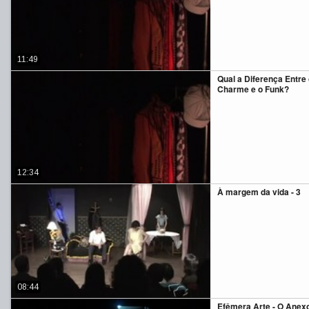
11:49
Qual a Diferença Entre 
Charme e o Funk?
12:34
À margem da vida - 3
08:44
Efêmera Arte - O Anex