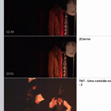
12:29
(E)terno
23:51
TNT - Uma comédia ex
- 2