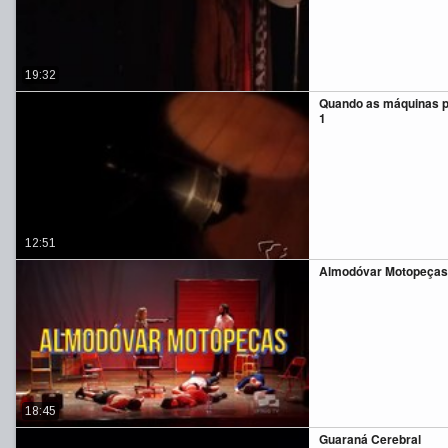
19:32
Quando as máquinas p
1
12:51
Almodóvar Motopeça
18:45
Guaraná Cerebral