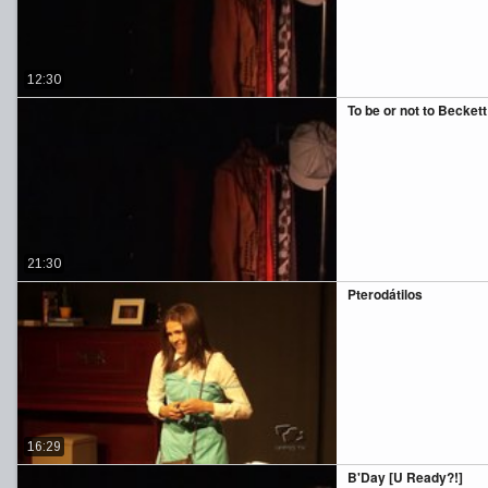
12:30
To be or not to Beckett
21:30
Pterodátilos
16:29
B'Day [U Ready?!]