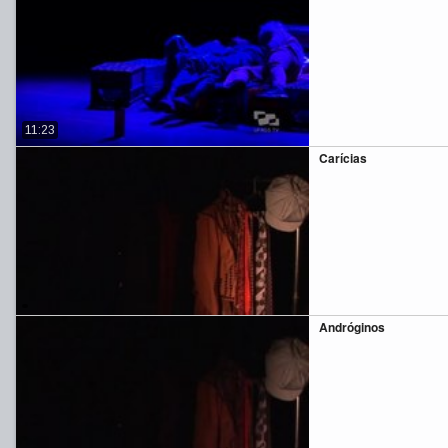
11:23
Carícias
Andróginos