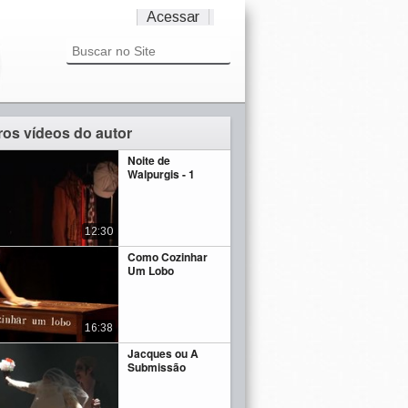
Acessar
ros vídeos do autor
Noite de
Walpurgis - 1
12:30
Como Cozinhar
Um Lobo
16:38
Jacques ou A
Submissão