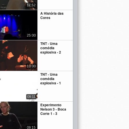
17:52
A História das
Cores
25:00
TNT - Uma
comédia
explosiva - 2
10:00
TNT - Uma
comédia
explosiva - 1
09:11
Experimento
Nelson 3 - Boca
Corte 1 - 3
09:15