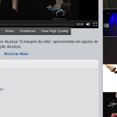
00:00
Share
Download
View High Quality
ores da peça "À margem da vida", apresentada em agosto de
ção da peça.
Mostrar Mais
te