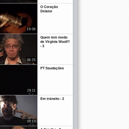
O Coração
Delator
19:06
Quem tem medo
de Virginia Woolf?
- 3
06:25
PT Saudações
29:11
Em trânsito - 2
09:10