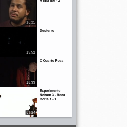
A fina flor - 2
10:21
Desterro
15:52
O Quarto Rosa
16:33
Experimento
Nelson 3 - Boca
Corte 1 - 1
09:24