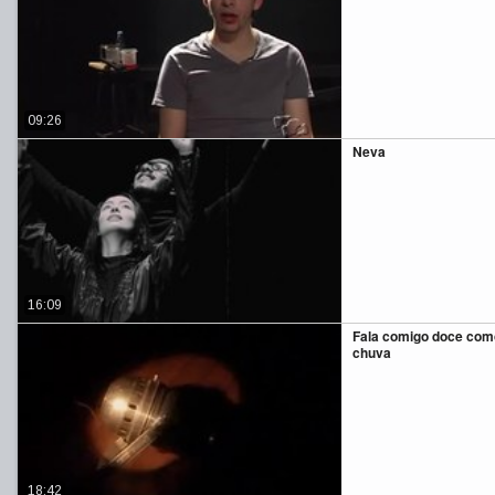
09:26
Neva
16:09
Fala comigo doce com
chuva
18:42