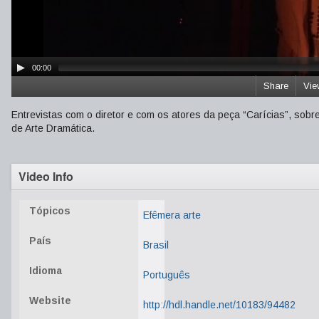
00:00
Share
Vie
Entrevistas com o diretor e com os atores da peça “Carícias”, sob
de Arte Dramática.
Video Info
Tópicos
Efêmera arte
País
Brasil
Idioma
Português
Website
http://hdl.handle.net/10183/94482