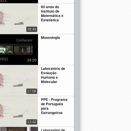
60 anos do
Instituto de
Matemática e
Estatística
28:43
Museologia
19:10
Laboratório de
Evolução
Humana e
Molecular
17:09
PPE - Programa
de Português
para
Estrangeiros
13:42
Laboratório de