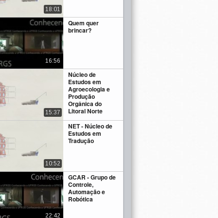
18:01
Quem quer
brincar?
16:56
Núcleo de
Estudos em
Agroecologia e
Produção
Orgânica do
Litoral Norte
15:37
NET - Núcleo de
Estudos em
Tradução
10:52
GCAR - Grupo de
Controle,
Automação e
Robótica
22:42