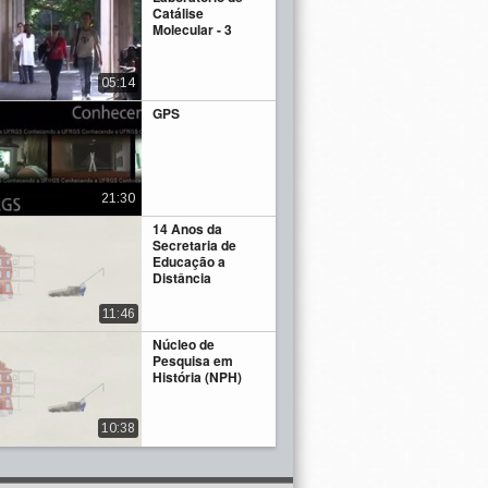
Catálise
Molecular - 3
05:14
GPS
21:30
14 Anos da
Secretaria de
Educação a
Distância
11:46
Núcleo de
Pesquisa em
História (NPH)
10:38